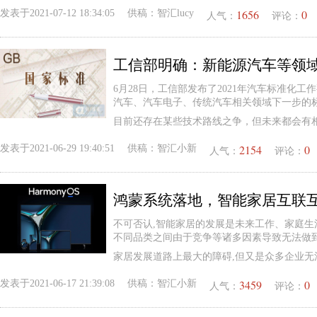
1656
0
发表于
2021-07-12 18:34:05
供稿：
智汇lucy
人气：
评论：
工信部明确：新能源汽车等领
6月28日，工信部发布了2021年汽车标准化
汽车、汽车电子、传统汽车相关领域下一步的
目前还存在某些技术路线之争，但未来都会有
2154
0
发表于
2021-06-29 19:40:51
供稿：
智汇小新
人气：
评论：
鸿蒙系统落地，智能家居互联
不可否认,智能家居的发展是未来工作、家庭生
不同品类之间由于竞争等诸多因素导致无法做
家居发展道路上最大的障碍,但又是众多企业无
3459
0
发表于
2021-06-17 21:39:08
供稿：
智汇小新
人气：
评论：