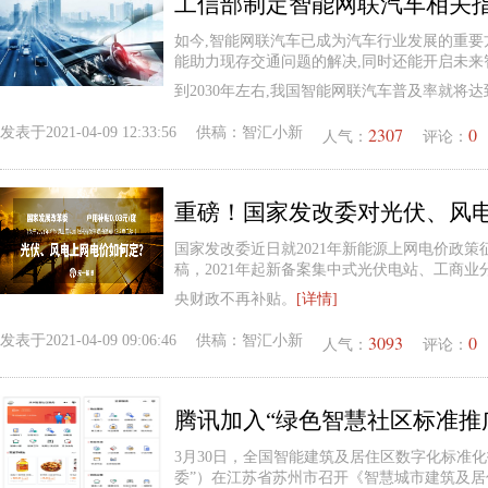
工信部制定智能网联汽车相关
如今,智能网联汽车已成为汽车行业发展的重要
能助力现存交通问题的解决,同时还能开启未来
到2030年左右,我国智能网联汽车普及率就将达
2307
0
发表于
2021-04-09 12:33:56
供稿：
智汇小新
人气：
评论：
重磅！国家发改委对光伏、风
国家发改委近日就2021年新能源上网电价政
稿，2021年起新备案集中式光伏电站、工商
央财政不再补贴。
[详情]
3093
0
发表于
2021-04-09 09:06:46
供稿：
智汇小新
人气：
评论：
3月30日，全国智能建筑及居住区数字化标准
委”）在江苏省苏州市召开《智慧城市建筑及