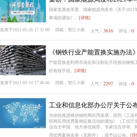
国家发展改革委、国家能源局发布《关于202
事项的通知》。
[详情]
3616
0
发表于
2021-05-26 17:32:00
供稿：
智汇小新
人气：
评论：
《钢铁行业产能置换实施办法
产能置换是利用市场化和法制化手段推动钢铁
的有效手段。
[详情]
2297
0
发表于
2021-05-10 17:46:46
供稿：
智汇小新
人气：
评论：
为加快推进移动物联网应用发展，按照《工业
联网应用优秀案例征集活动的通知》（工信厅通信
业自主申报、地方择优推荐、专家综合评审、
用优秀案例名单（见附件），现予以公布。
[详