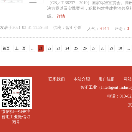
（GB／T 38237－2019）国家标准宣贯会
决方案以及实践案例，积极构建共建共治共享
级。
[详情]
3144
0
发表于
2021-03-31 11:59:38
供稿：
智汇小新
人气：
评论：
首页
上一页
...
21
22
23
24
25
26
27
28
29
30
...
联系我们
本站介绍
用户注册
网站
智汇工业（Intelligent Industry
电话：010-6231
京
微信扫一扫关注
智汇工业微信订
阅号