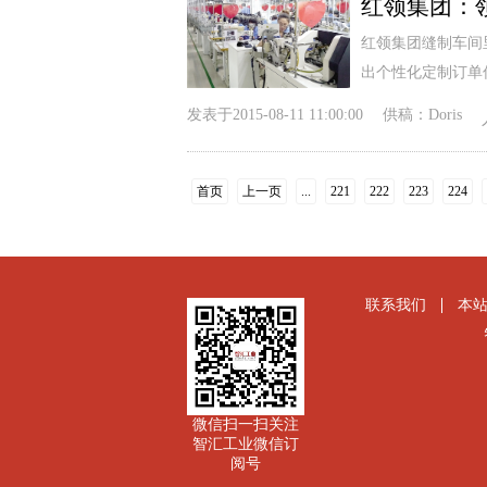
红领集团：
红领集团缝制车间
出个性化定制订单
发表于
2015-08-11 11:00:00
供稿：
Doris
首页
上一页
...
221
222
223
224
联系我们
本
微信扫一扫关注
智汇工业微信订
阅号