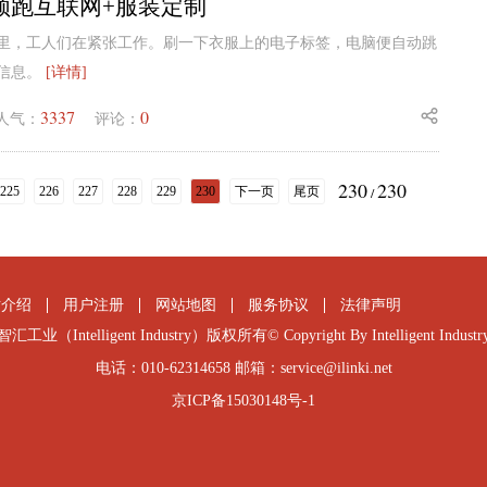
领跑互联网+服装定制
里，工人们在紧张工作。刷一下衣服上的电子标签，电脑便自动跳
信息。
[详情]
3337
0
人气：
评论：
230
230
225
226
227
228
229
230
下一页
尾页
/
站介绍
用户注册
网站地图
服务协议
法律声明
智汇工业（Intelligent Industry）版权所有© Copyright By Intelligent Industr
电话：010-62314658 邮箱：service@ilinki.net
京ICP备15030148号-1