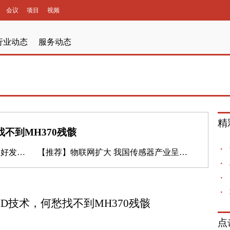
会议
项目
视频
行业动态
服务动态
精
找不到MH370残骸
展态势
【推荐】
物联网扩大 我国传感器产业呈新态势
ID技术，何愁找不到MH370残骸
点