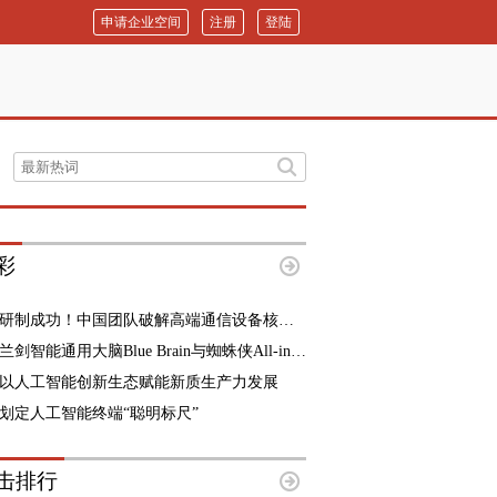
申请企业空间
注册
登陆
彩
研制成功！中国团队破解高端通信设备核心难题
兰剑智能通用大脑Blue Brain与蜘蛛侠All-in-One全域方案正式发布
以人工智能创新生态赋能新质生产力发展
划定人工智能终端“聪明标尺”
击排行