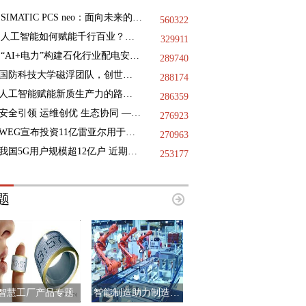
SIMATIC PCS neo：面向未来的DCS
560322
人工智能如何赋能千行百业？三地政协献策
329911
“AI+电力”构建石化行业配电安全基石，践行绿色低碳未来
289740
国防科技大学磁浮团队，创世界纪录
288174
人工智能赋能新质生产力的路径指引
286359
安全引领 运维创优 生态协同 —— 第十二届国际核电运维大会于9月11日-12日在浙江海盐成功举办
276923
WEG宣布投资11亿雷亚尔用于巴西国内的工业扩张项目
270963
我国5G用户规模超12亿户 近期已启动第二阶段6G技术试验
253177
题
智慧工厂产品专题
智能制造助力制造业升级