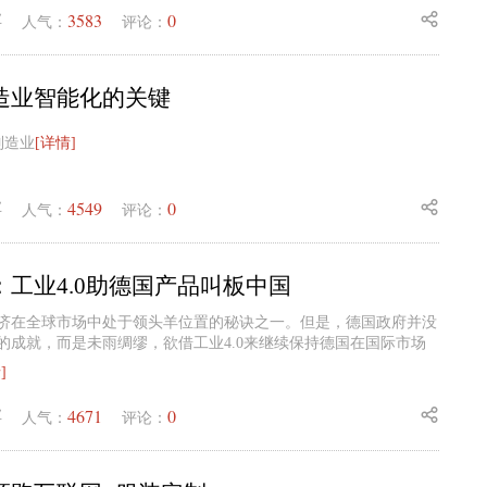
3583
0
业
人气：
评论：
造业智能化的关键
制造业
[详情]
4549
0
业
人气：
评论：
工业4.0助德国产品叫板中国
济在全球市场中处于领头羊位置的秘诀之一。但是，德国政府并没
的成就，而是未雨绸缪，欲借工业4.0来继续保持德国在国际市场
]
4671
0
业
人气：
评论：