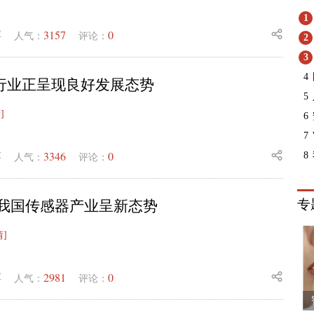
1
3157
0
业
人气：
评论：
2
3
4
行业正呈现良好发展态势
5
]
6
7
3346
0
业
8
人气：
评论：
专
 我国传感器产业呈新态势
情]
2981
0
业
人气：
评论：