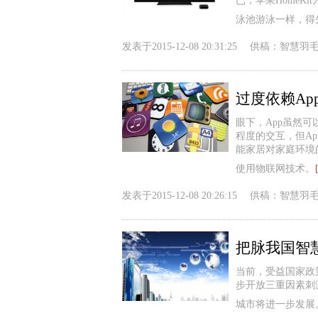
已，苹果HomeK
泳池游泳一样，得先
发表于
2015-12-08 20:31:25
供稿：
智慧羽
过度依赖Ap
眼下，App虽然
程度的交互，但A
能家居对家庭环境的
使用物联网技术。
发表于
2015-12-08 20:26:15
供稿：
智慧羽
把脉我国智
当前，受益国家政
步开放三重因素刺
城市将进一步发展