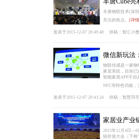
丰唐Cube
丰唐物联技术(深圳
关注的焦点。
[详情
发表于
2015-12-07 20:49:48
供稿：
智汇小
微信新玩法
物联传感是一家物
家居系统，目前已拥
智能家居APP不
NFC等特色功能
发表于
2015-12-07 20:43:24
供稿：
智慧羽
家居业产业
2015年12月4
链价值大会（下称