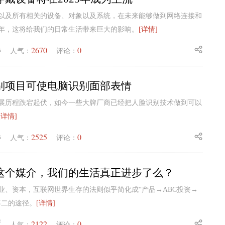
以及所有相关的设备、对象以及系统，在未来能够做到网络连接和
25年，这将给我们的日常生活带来巨大的影响。
[详情]
2670
0
毛
人气：
评论：
别项目可使电脑识别面部表情
展历程跌宕起伏，如今一些大牌厂商已经把人脸识别技术做到可以
[详情]
2525
0
毛
人气：
评论：
这个媒介，我们的生活真正进步了么？
业、资本，互联网世界生存的法则似乎简化成“产品→ABC投资→
不二的途径。
[详情]
2122
0
蟹
人气：
评论：