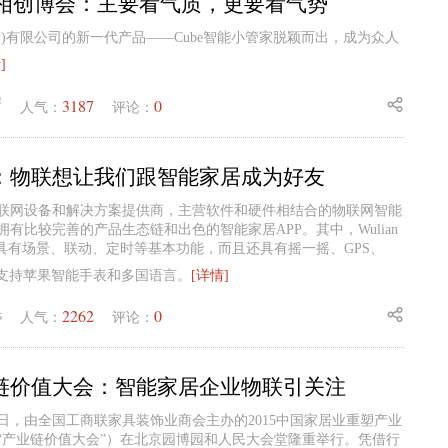
亮相创博会：主要看气质，更要看气势
)有限公司的新一代产品——Cube智能小管家脱颖而出，成为众人
]
3187
0
蟹
人气：
评论：
：物联想让我们跟智能家居成为好友
联网设备和解决方案提供商，主营软件和硬件相结合的物联网智能
有比较完善的产品生态链和出色的智能家居APP。其中，Wulian
但具有场景、联动、定时等基本功能，而且还具有摇一摇、GPS、
，支持苹果智能手表和多国语言。
[详情]
2262
0
毛
人气：
评论：
链价值大会：智能家居企业物联引关注
日—6日，由全国工商联家具装饰业商会主办的2015中国家居业重塑产业
“产业链价值大会”）在北京园博园和人民大会堂隆重举行。凭借行