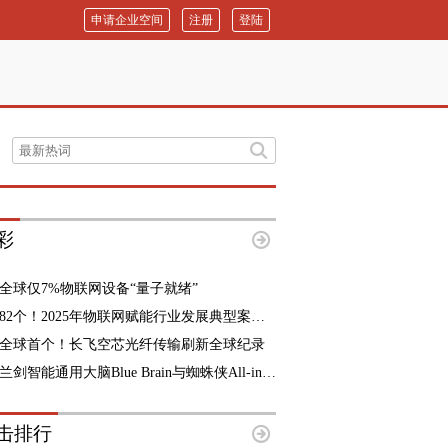
申请企业空间
注册
登陆
彩
全球仅7%物联网设备“量子就绪”
82个！2025年物联网赋能行业发展典型案例名单公布
全球首个！长飞空芯光纤传输刷新全球纪录
兰剑智能通用大脑Blue Brain与蜘蛛侠All-in-One全域方案正式发布
击排行