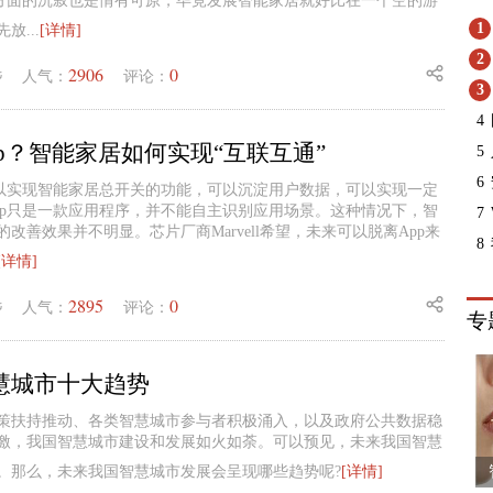
it方面的沉寂也是情有可原，毕竟发展智能家居就好比在一个空的游
1
放...
[详情]
2
2906
0
毛
人气：
评论：
3
4
p？智能家居如何实现“互联互通”
5
6
可以实现智能家居总开关的功能，可以沉淀用户数据，可以实现一定
pp只是一款应用程序，并不能自主识别应用场景。这种情况下，智
7
改善效果并不明显。芯片厂商Marvell希望，未来可以脱离App来
8
[详情]
2895
0
毛
人气：
评论：
专
慧城市十大趋势
策扶持推动、各类智慧城市参与者积极涌入，以及政府公共数据稳
激，我国智慧城市建设和发展如火如荼。可以预见，未来我国智慧
。那么，未来我国智慧城市发展会呈现哪些趋势呢?
[详情]