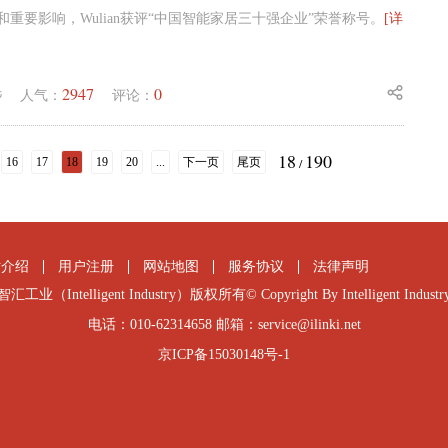
重要影响，Wulian获评“中国智能家居三十强企业”荣誉称号。
[详
2947
0
毛
人气：
评论：
18
190
16
17
18
19
20
...
下一页
尾页
/
站介绍
用户注册
网站地图
服务协议
法律声明
智汇工业（Intelligent Industry）版权所有© Copyright By Intelligent Industr
电话：010-62314658 邮箱：service@ilinki.net
京ICP备15030148号-1