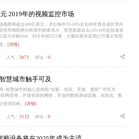
美元 2019年的视频监控市场
市场规模将超过400亿美元，并以每年19-20%左右的年复合成长率向
究所物联网分析师刘耕睿表示，智慧家庭自去(2014)年起快速发
以32亿美元并购Nest、到今年的CES展，大量的相关应用已可看出智慧
度。
[详情]
2671
0
蟹
人气：
评论：
让智慧城市触手可及
网+智慧城市的核心是构筑“创新、包容、开放、透明”“市民为
互联网思维，开放包容的网络，开放的数据基础设施，在线化、数
化管理结构。
[详情]
3132
0
蟹
人气：
评论：
戴设备将在2025年成为主流