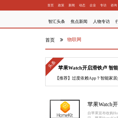
首页
政策
新闻
动态
企业
专访
咨询
智汇头条
焦点新闻
人物专访
物联网
首页
头条
苹果Watch开启滑铁卢 
【推荐】
过度依赖App？智能家居如何实现“
苹果Watc
自苹果宣布收购Ho