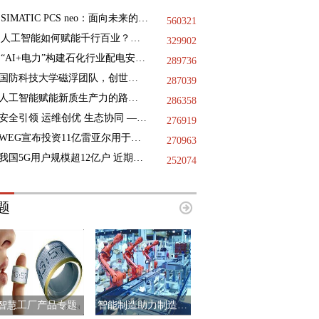
SIMATIC PCS neo：面向未来的DCS
560321
人工智能如何赋能千行百业？三地政协献策
329902
“AI+电力”构建石化行业配电安全基石，践行绿色低碳未来
289736
国防科技大学磁浮团队，创世界纪录
287039
人工智能赋能新质生产力的路径指引
286358
安全引领 运维创优 生态协同 —— 第十二届国际核电运维大会于9月11日-12日在浙江海盐成功举办
276919
WEG宣布投资11亿雷亚尔用于巴西国内的工业扩张项目
270963
我国5G用户规模超12亿户 近期已启动第二阶段6G技术试验
252074
题
智慧工厂产品专题
智能制造助力制造业升级