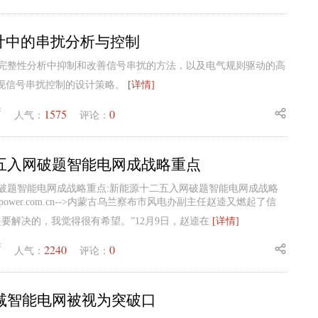
设计中的串扰分析与控制
完整性分析中抑制和改善信号串扰的方法，以及电气规则驱动的高
实现信号串扰控制的设计策略。
[详情]
1575
0
新
人气：
评论：
五入网破题智能电网成战略重点
破题智能电网成战略重点:新能源十二五入网破题智能电网成战略
apower.com.cn-->内蒙古乌兰察布市风电办副主任赵逵又燃起了信
是要解决的，我觉得很有希望。”12月9日，赵逵在
[详情]
2240
0
新
人气：
评论：
减智能电网被视为突破口