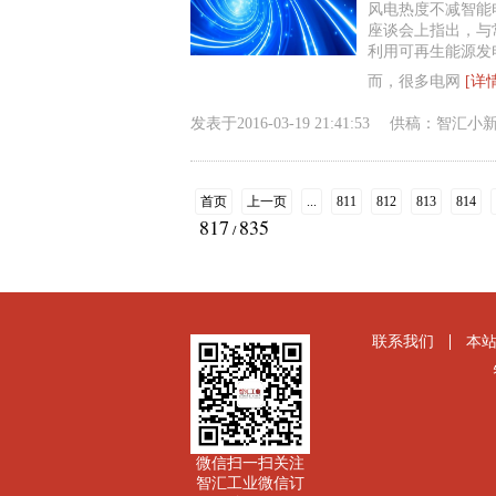
风电热度不减智能
座谈会上指出，与
利用可再生能源发
而，很多电网
[详
发表于
2016-03-19 21:41:53
供稿：
智汇小
首页
上一页
...
811
812
813
814
817
835
/
联系我们
本
微信扫一扫关注
智汇工业微信订