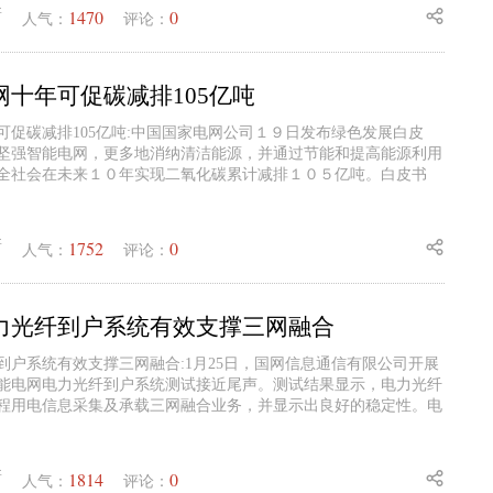
1470
0
新
人气：
评论：
十年可促碳减排105亿吨
可促碳减排105亿吨:中国国家电网公司１９日发布绿色发展白皮
坚强智能电网，更多地消纳清洁能源，并通过节能和提高能源利用
全社会在未来１０年实现二氧化碳累计减排１０５亿吨。白皮书
1752
0
新
人气：
评论：
力光纤到户系统有效支撑三网融合
到户系统有效支撑三网融合:1月25日，国网信息通信有限公司开展
能电网电力光纤到户系统测试接近尾声。测试结果显示，电力光纤
程用电信息采集及承载三网融合业务，并显示出良好的稳定性。电
1814
0
新
人气：
评论：