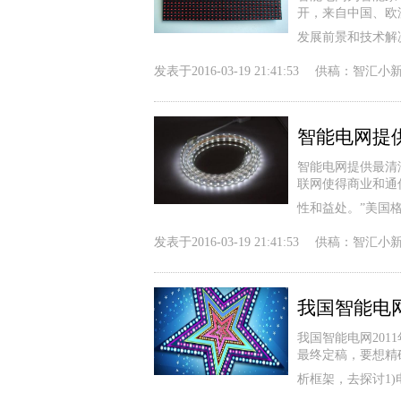
开，来自中国、欧
发展前景和技术解
发表于
2016-03-19 21:41:53
供稿：
智汇小
智能电网提
智能电网提供最清
联网使得商业和通
性和益处。”美国
发表于
2016-03-19 21:41:53
供稿：
智汇小
我国智能电网
我国智能电网20
最终定稿，要想精
析框架，去探讨1