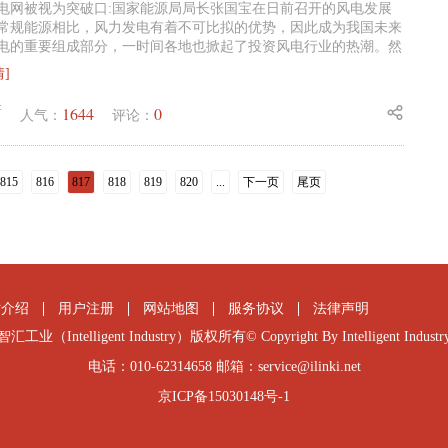
电网被视为突破口:国家能源局局长张国宝在日前召开的风电发展
常规能源相比，风力发电有着不可比拟的优势，因此成为我国未来
电的重要组成部分，一时间各地也掀起了投资风电行业的热潮。然
情]
1644
0
新
人气：
评论：
815
816
817
818
819
820
...
下一页
尾页
站介绍
用户注册
网站地图
服务协议
法律声明
智汇工业（Intelligent Industry）版权所有© Copyright By Intelligent Industr
电话：010-62314658 邮箱：service@ilinki.net
京ICP备15030148号-1