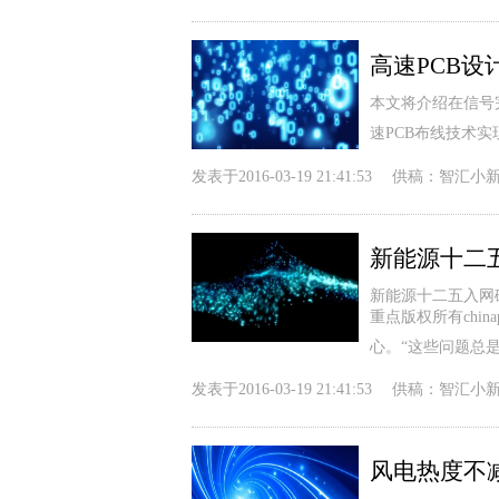
高速PCB
本文将介绍在信号
速PCB布线技术
发表于
2016-03-19 21:41:53
供稿：
智汇小
新能源十二
新能源十二五入网
重点版权所有chin
心。“这些问题总
发表于
2016-03-19 21:41:53
供稿：
智汇小
风电热度不