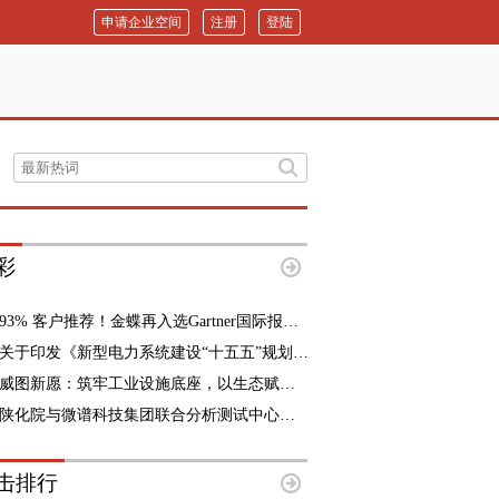
申请企业空间
注册
登陆
彩
93% 客户推荐！金蝶再入选Gartner国际报告，斩获全球客户最高推荐意愿
关于印发《新型电力系统建设“十五五”规划》的通知
威图新愿：筑牢工业设施底座，以生态赋能长远价值
陕化院与微谱科技集团联合分析测试中心正式揭牌，助力陕西聚烯烃产业高质量发展
击排行