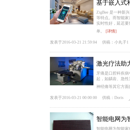
基于嵌入式和
ZigBee 是一
等特点。而智能家
实时性好，延迟要
单。
[详情]
发表于
2016-03-21 21:59:04
供稿：
小丸子1
激光疗法助
牙痛是口腔科疾病
起，如龋齿、急性
神经痛等其它方面
发表于
2016-03-21 00:00:00
供稿：
Doris
智能电网为
智能电网为智能家电