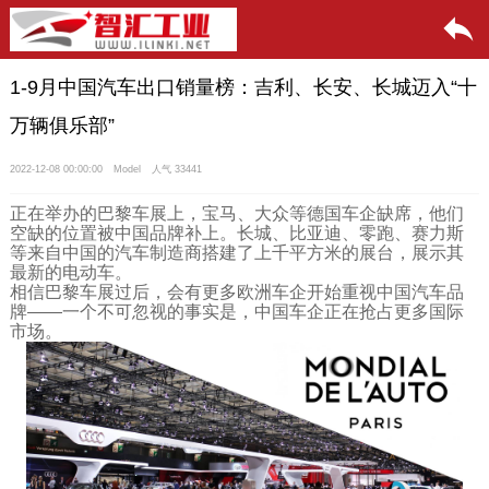
1-9月中国汽车出口销量榜：吉利、长安、长城迈入“十
万辆俱乐部”
2022-12-08 00:00:00
Model
人气 33441
正在举办的巴黎车展上，宝马、大众等德国车企缺席，他们
空缺的位置被中国品牌补上。长城、比亚迪、零跑、赛力斯
等来自中国的汽车制造商搭建了上千平方米的展台，展示其
最新的电动车。
相信巴黎车展过后，会有更多欧洲车企开始重视中国汽车品
牌——一个不可忽视的事实是，中国车企正在抢占更多国际
市场。