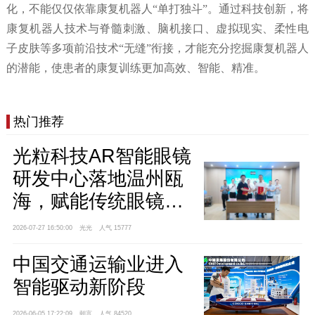
化，不能仅仅依靠康复机器人“单打独斗”。通过科技创新，将
康复机器人技术与脊髓刺激、脑机接口、虚拟现实、柔性电
子皮肤等多项前沿技术“无缝”衔接，才能充分挖掘康复机器人
的潜能，使患者的康复训练更加高效、智能、精准。
热门推荐
光粒科技AR智能眼镜
研发中心落地温州瓯
海，赋能传统眼镜产
业智能升级
2026-07-27 16:50:00
光光
人气 15777
中国交通运输业进入
智能驱动新阶段
2026-06-05 17:22:09
朝言
人气 84520