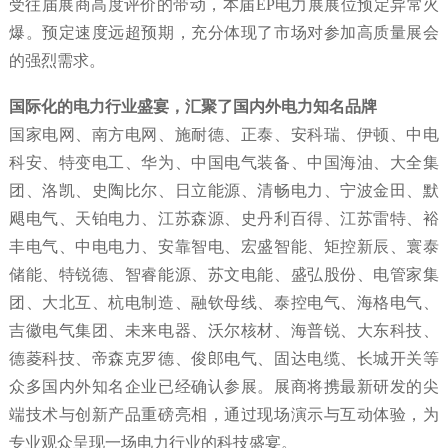
受往届展商高度评价的带动，本届EP电力展展位预定异常火
爆。预定速度远超预期，充分体现了市场对参加高质量展会
的强烈需求。
国际化的电力行业盛宴，汇聚了国内外电力知名品牌
国家电网、南方电网、施耐德、正泰、安科瑞、伊顿、中电
科安、特变电工、华为、中国电气装备、中国海油、大全集
团、洛凯、史陶比尔、日立能源、清畅电力、宁波金田、默
飓电气、天铂电力、江苏森源、史丹利百得、江苏雷特、裕
丰电气、中电电力、安靠智电、宏盛智能、矩控新辰、寰泰
储能、特锐德、智睿能源、苏文电能、盛弘股份、电管家集
团、大北互、杭电制造、融钦母线、泰控电气、海格电气、
吉徽电气集团、未来电器、沃尔核材、海普锐、大东科技、
德菱科技、帝森克罗德、俊郎电气、固达电缆、长城开关等
众多国内外知名企业已经确认参展。展商将携最新研发的尖
端技术与创新产品重磅亮相，通过现场演示与互动体验，为
专业观众呈现一场电力行业的科技盛宴。