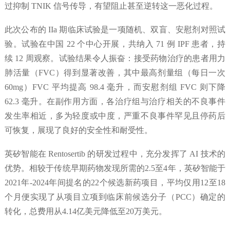
过抑制 TNIK 信号传导，有望阻止甚至逆转这一恶化过程。
此次公布的 IIa 期临床试验是一项随机、双盲、安慰剂对照试
验。试验在中国 22 个中心开展，共纳入 71 例 IPF 患者，持
续 12 周观察。试验结果令人振奋：接受药物治疗的患者用力
肺活量（FVC）得到显著改善，其中最高剂量组（每日一次
60mg）FVC 平均提高 98.4 毫升，而安慰剂组 FVC 则下降
62.3 毫升。在副作用方面，各治疗组与治疗相关的不良事件
发生率相近，多为轻度或中度，严重不良事件罕见且停药后
可恢复，展现了良好的安全性和耐受性。
英矽智能在 Rentosertib 的研发过程中，充分发挥了 AI 技术的
优势。相较于传统早期药物发现所需的2.5至4年，英矽智能于
2021年-2024年间提名的22个候选新药项目，平均仅用12至18
个月便实现了从项目立项到临床前候选分子（PCC）确定的
转化，总费用从4.14亿美元降低至20万美元。