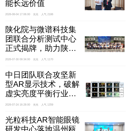
能长远价值
2026-08-04 17:06:00
光光
人气 2186
陕化院与微谱科技集
团联合分析测试中心
正式揭牌，助力陕西
聚烯烃产业高质量发
2026-07-30 09:34:00
光光
人气 1170
展
中日团队联合攻坚新
型AR显示技术，破解
虚实亮度平衡行业难
题
2026-07-24 16:28:00
光光
人气 1359
光粒科技AR智能眼镜
研发中心落地温州瓯