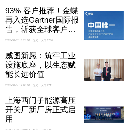
93% 客户推荐！金蝶
再入选Gartner国际报
告，斩获全球客户最
高推荐意愿
2026-08-07 10:25:00
光光
人气 1286
威图新愿：筑牢工业
设施底座，以生态赋
能长远价值
2026-08-04 17:06:00
光光
人气 2211
上海西门子能源高压
开关厂新厂房正式启
用