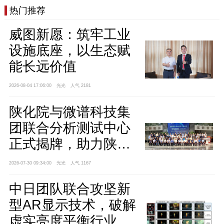
热门推荐
威图新愿：筑牢工业
设施底座，以生态赋
能长远价值
2026-08-04 17:06:00
光光
人气 2181
陕化院与微谱科技集
团联合分析测试中心
正式揭牌，助力陕西
聚烯烃产业高质量发
2026-07-30 09:34:00
光光
人气 1167
展
中日团队联合攻坚新
型AR显示技术，破解
虚实亮度平衡行业难