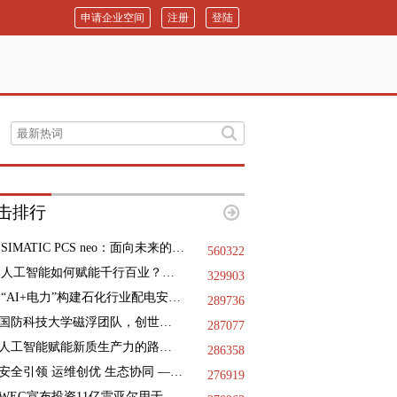
申请企业空间
注册
登陆
击排行
SIMATIC PCS neo：面向未来的DCS
560322
人工智能如何赋能千行百业？三地政协献策
329903
“AI+电力”构建石化行业配电安全基石，践行绿色低碳未来
289736
国防科技大学磁浮团队，创世界纪录
287077
人工智能赋能新质生产力的路径指引
286358
安全引领 运维创优 生态协同 —— 第十二届国际核电运维大会于9月11日-12日在浙江海盐成功举办
276919
WEG宣布投资11亿雷亚尔用于巴西国内的工业扩张项目