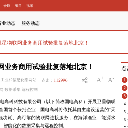
会议
项目
视频
行业动态
服务动态
卫星物联网业务商用试验批复落地北京！
网业务商用试验批复落地北京！
点
+
-
A
A
112996
自工业和信息化部网站
1
点击：
2
网 数据采集 远程控制
3
电高科科技有限公司（以下简称国电高科）开展卫星物联
4
全国首个获批企业，国电高科将依托其自主建设运营的“天
5
低功耗、高可靠的物联网连接服务，在海洋渔业、能源水
6
、智能化的数据采集与远程控制。
7