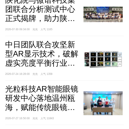
陕化院与微谱科技集
团联合分析测试中心
正式揭牌，助力陕西
聚烯烃产业高质量发
2026-07-30 09:34:00
光光
人气 1165
展
中日团队联合攻坚新
型AR显示技术，破解
虚实亮度平衡行业难
题
2026-07-24 16:28:00
光光
人气 1358
光粒科技AR智能眼镜
研发中心落地温州瓯
海，赋能传统眼镜产
业智能升级
2026-07-27 16:50:00
光光
人气 11843