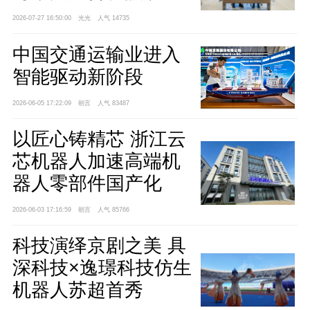
业智能升级
2026-07-27 16:50:00
光光
人气 14735
中国交通运输业进入
智能驱动新阶段
2026-06-05 17:22:09
朝言
人气 83487
以匠心铸精芯 浙江云
芯机器人加速高端机
器人零部件国产化
2026-06-03 17:16:59
朝言
人气 85766
科技演绎京剧之美 具
深科技×逸璟科技仿生
机器人苏超首秀