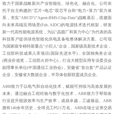
致力于国家战略新兴产业智能化、绿色化、融合化。公司依
托于自主构建的"芯片+电芯"双芯平台和"电力+算力"双力体
系，夯实"ABCD"("Agent-BMS-Chip-Data")战略基石，搭建面
向未来高端应用场景(Fab, AIDC)的电源技术迭代框架，研发
新一代高性能电源系统，为以"晶圆厂和算力中心"为代表的高
科技客户提供绿色智能化供电及备电整体解决方案。公司现
为国家级专精特新重点"小巨人"企业，国家级高新技术企业，
工信部科技成果入库项目(国际先进水平)，全国独角兽企业
(商业价值奖，工信部火炬中心)，行业大模型应用专业委员会
副理事长单位(中国通信工业协会)，安徽省"首台套"产品认证
企业，安徽省大数据企业，半导体创新联盟成员企业。
ABB致力于以电气和自动化技术，赋能可持续与高效发展的
未来。通过融合工程经验与数字化技术，ABB致力于帮助各
行业提升能源效率与生产效率，成就卓越，工诚臻远。ABB
拥有140余年历史，全球员工约11万名。ABB在瑞士证券交易