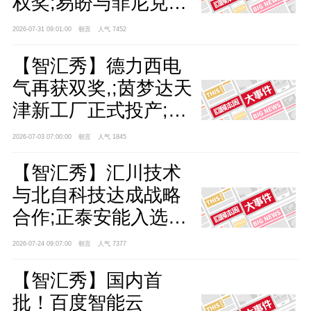
权奖;易盼与菲尼克斯
电气联合发布全新战
2026-07-31 09:01:00
朝言
人气 7452
略合作方案;亚控科技
【智汇秀】德力西电
全球技术服务中心正
气再获双奖,;茵梦达天
式成立
津新工厂正式投产;亚
马逊豪掷68亿元加码
2026-07-03 07:00:00
朝言
人气 1845
AI
【智汇秀】汇川技术
与北自科技达成战略
合作;正泰安能入选国
内国际两大独角兽榜
2026-07-24 09:07:00
朝言
人气 7377
单;阿里千问发布新模
【智汇秀】国内首
型
批！百度智能云