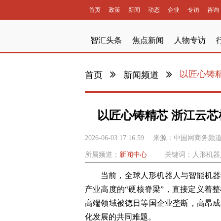
首页
政策
新闻
动态
企业
专访
咨询
智汇头条
焦点新闻
人物专访
以匠心铸
首页
新闻频道
以匠心铸精芯 浙江云
2026-06-03 17:16:59
来源：
中国网商务频
所属频道：
新闻中心
关键词：人形机器
当前，全球人形机器人与智能机器
产业高度的“硬核脊梁”，直接定义着
高端领域被德日等国企业垄断，高昂成
化发展的共同难题。