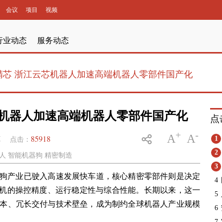
会议
项目
视频
行业动态
服务动态
精芯 浙江云芯机器人加速高端机器人零部件国产化
芯机器人加速高端机器人零部件国产化
点
+
-
A
A
85918
道
1
点击：
2
人 智能机器狗 精密制造
3
狗产业已驶入高速发展快车道，核心精密零部件则是决定
4
整机的操控精度、运行稳定性与综合性能。长期以来，这一
5
本、冗长交付与技术壁垒，成为制约全球机器人产业规模
6
7