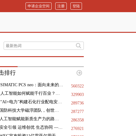
申请企业空间
注册
登陆
击排行
SIMATIC PCS neo：面向未来的DCS
560322
人工智能如何赋能千行百业？三地政协献策
329903
“AI+电力”构建石化行业配电安全基石，践行绿色低碳未来
289736
国防科技大学磁浮团队，创世界纪录
287277
人工智能赋能新质生产力的路径指引
286358
安全引领 运维创优 生态协同 —— 第十二届国际核电运维大会于9月11日-12日在浙江海盐成功举办
276921
WEG宣布投资11亿雷亚尔用于巴西国内的工业扩张项目