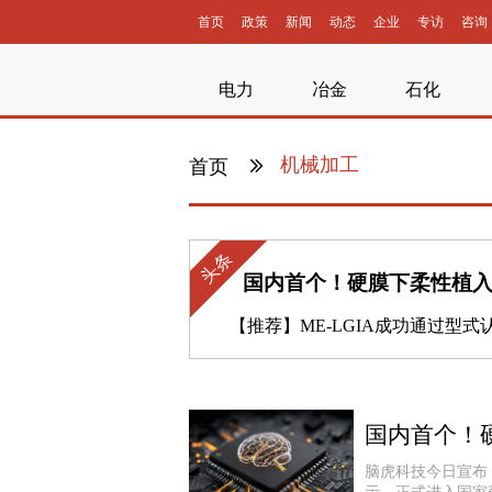
首页
政策
新闻
动态
企业
专访
咨询
电力
冶金
石化
机械加工
首页
头条
国内首个！硬膜下柔性植
【推荐】
ME-LGIA成功通过型式认可试验，开发进
脑虎科技今日宣布