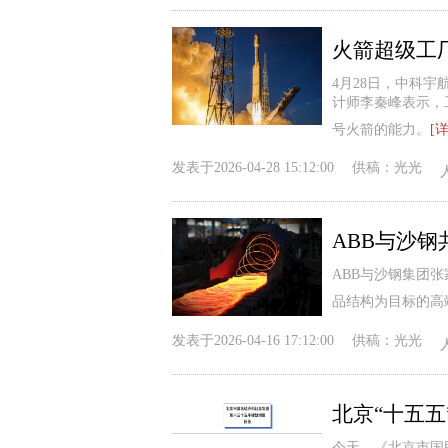
4月28日，中科
计师李秦峰表示，
号火箭的能力。
[
发表于
2026-04-28 15:12:00
供稿：
光光
ABB与沙
ABB与沙钢集团
品结构为目标的高
发表于
2026-04-16 17:12:00
供稿：
光光
今天，《北京市国