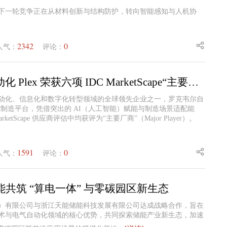
下一轮竞争正在从材料创新与结构防护，转向智能感知与人机协
2342
0
人气：
评论：
罗克韦尔自动化 Plex 荣获六项 IDC MarketScape“主要厂商”认证
动化、信息化和数字化转型领域的全球领先企业之一，罗克韦尔自
 智能制造平台，凭借突出的 AI（人工智能）赋能与制造场景适配能
rketScape 供应商评估中均获评为“主要厂商”（Major Player）。
1591
0
人气：
评论：
能共筑 “算电一体” 与零碳园区新生态
国）有限公司与浙江天能储能科技发展有限公司达成战略合作，旨在
术与电气自动化领域的核心优势，共同探索储能产业新生态，加速