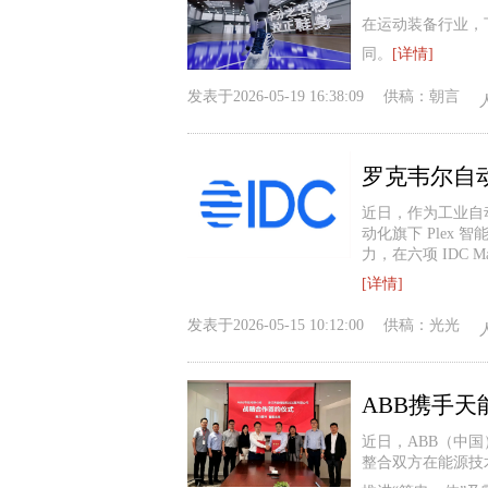
在运动装备行业，
同。
[详情]
发表于
2026-05-19 16:38:09
供稿：
朝言
近日，作为工业自
动化旗下 Plex
力，在六项 IDC Ma
[详情]
发表于
2026-05-15 10:12:00
供稿：
光光
ABB携手天
近日，ABB（中
整合双方在能源技