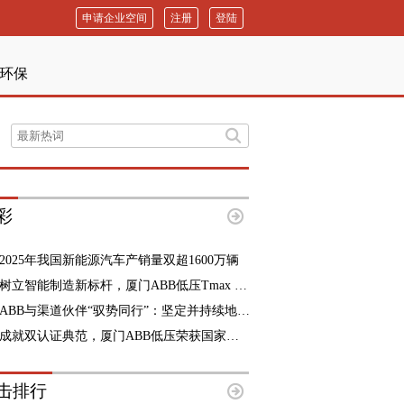
申请企业空间
注册
登陆
环保
彩
2025年我国新能源汽车产销量双超1600万辆
树立智能制造新标杆，厦门ABB低压Tmax XT6智能生产线正式投产
ABB与渠道伙伴“驭势同行”：坚定并持续地做正确的事
成就双认证典范，厦门ABB低压荣获国家智能制造成熟度四级认证
击排行