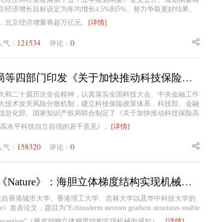
0年北京经济增长目标设定为年均增长4.5%到5%、努力争取更好结果。
，北京经济增量将超万亿元。
[详情]
121534
0
人气：
评论：
金融监管总局等四部门印发《关于加快推动科技保险高质量发展 有力支撑高水平科技自立自强的若干意见》的通知
大和二十届历次全会精神，认真落实全国科技大会、中央金融工作
大技术攻关风险分散机制，建立科技保险政策体系，科技部、金融
信息化部、国家知识产权局联合制定了《关于加快推动科技保险高
撑高水平科技自立自强的若干意见》。
[详情]
158320
0
人气：
评论：
3D打印又上《Nature》：海胆立体梯度结构实现机械电感知
日，来自香港城市大学、香港理工大学、吉林大学以及华中科技大学的
表论文，题目为“Echinoderm stereom gradient structures enable
rical perception”（棘皮动物立体梯度结构实现机械电感知）。
[详情]