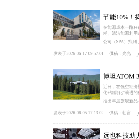
节能10%
在能源成本一路狂
耗、清洁能源利用
公司（SPA）找
发表于
2026-06-17 09:57:01
供稿：
光光
博坦ATOM
近日，在低空经济
化+智能化”演进的
推出年度旗舰新品—
发表于
2026-06-05 17:13:02
供稿：
朝言