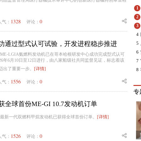
药品监督管理局医疗器械技术审评中心的创新医疗器械特别审查程
1
2
1328
0
人气：
评论：
3
4
A成功通过型式认可试验，开发进程稳步推进
5
6
宣布，其ME-LGIA氨燃料发动机已在哥本哈根研发中心成功完成型式认可
26年6月10日至12日进行，由八家船级社共同监督见证，标志着该
7
迈出了重要一步。
[详情]
8
1556
0
人气：
评论：
专
ce斩获全球首份ME-GI 10.7发动机订单
e宣布，其最新一代双燃料甲烷发动机已获得全球首份订单。
[详情]
1526
0
人气：
评论：