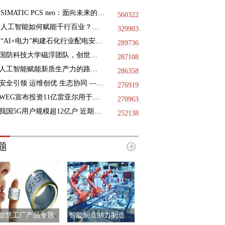
SIMATIC PCS neo：面向未来的DCS
560322
人工智能如何赋能千行百业？三地政协献策
329903
“AI+电力”构建石化行业配电安全基石，践行绿色低碳未来
289736
国防科技大学磁浮团队，创世界纪录
287108
人工智能赋能新质生产力的路径指引
286358
安全引领 运维创优 生态协同 —— 第十二届国际核电运维大会于9月11日-12日在浙江海盐成功举办
276919
WEG宣布投资11亿雷亚尔用于巴西国内的工业扩张项目
270963
我国5G用户规模超12亿户 近期已启动第二阶段6G技术试验
252138
题
智慧工厂产品专题
智能制造助力制造业升级