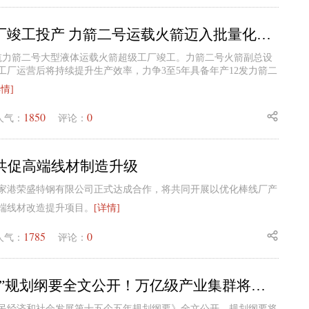
火箭超级工厂竣工投产 力箭二号运载火箭迈入批量化生产阶段
宇航力箭二号大型液体运载火箭超级工厂竣工。力箭二号火箭副总设
工厂运营后将持续提升生产效率，力争3至5年具备年产12发力箭二
详情]
1850
0
人气：
评论：
钢共促高端线材制造升级
张家港荣盛特钢有限公司正式达成合作，将共同开展以优化棒线厂产
端线材改造提升项目。
[详情]
1785
0
人气：
评论：
北京“十五五”规划纲要全文公开！万亿级产业集群将达到5个
民经济和社会发展第十五个五年规划纲要》全文公开。规划纲要将