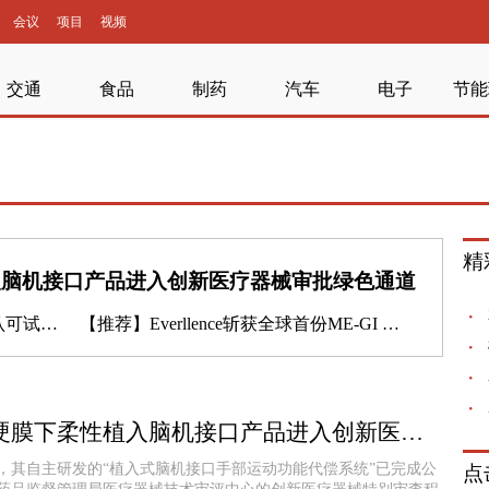
会议
项目
视频
交通
食品
制药
汽车
电子
节能
精
入脑机接口产品进入创新医疗器械审批绿色通道
程稳步推进
【推荐】
Everllence斩获全球首份ME-GI 10.7发动机订单
国内首个！硬膜下柔性植入脑机接口产品进入创新医疗器械审批绿色通道
，其自主研发的“植入式脑机接口手部运动功能代偿系统”已完成公
点