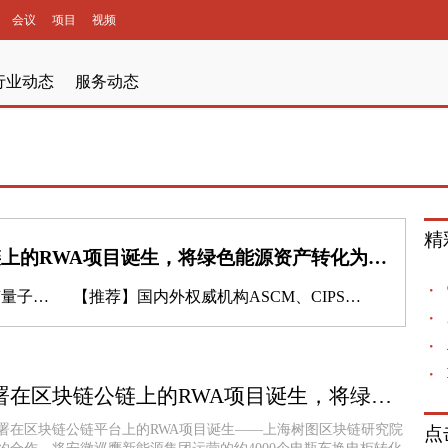
会议
项目
视频
行业动态
服务动态
精
我国首个部署在区块链公链上的RWA项目诞生，将绿色能源资产转化为金融产品
创世界纪录
【推荐】
国内外权威机构ASCM、CIPS、CSCMP、交大、复旦等齐聚SSCL中国站2025（5.15-16|上海），共探AI供应链革命
我国首个部署在区块链公链上的RWA项目诞生，将绿色能源资产转化为金融产品
署在区块链公链平台上的RWA项目诞生——上海树图区块链研究院
点