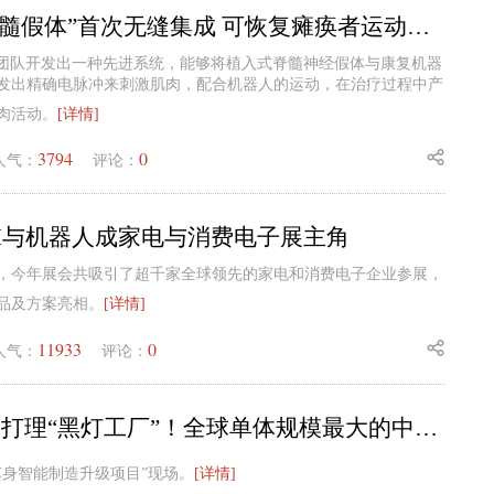
机器人与“脊髓假体”首次无缝集成 可恢复瘫痪者运动能力
estore团队开发出一种先进系统，能够将植入式脊髓神经假体与康复机器
发出精确电脉冲来刺激肌肉，配合机器人的运动，在治疗过程中产
肉活动。
[详情]
3794
0
人气：
评论：
AI与机器人成家电与消费电子展主角
，今年展会共吸引了超千家全球领先的家电和消费电子企业参展，
品及方案亮相。
[详情]
11933
0
人气：
评论：
288台机器人打理“黑灯工厂”！全球单体规模最大的中重型商用车智慧工厂冲刺6月试生产
车身智能制造升级项目”现场。
[详情]