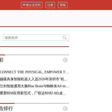
申请企业空间
注册
登陆
彩
CONNECT THE PHYSICAL, EMPOWER THE DIGITAL | SSA 2026亚洲智能传感器与应用技术博览会盛大开幕！
越疆具身智能机器人入选2026年深圳市“机器人+”应用示范典型案例
兰剑智能通用大脑Blue Brain与蜘蛛侠All-in-One全域方案正式发布
重塑BIM应用新范式，广联达BIM2.0白皮书重磅发布
击排行