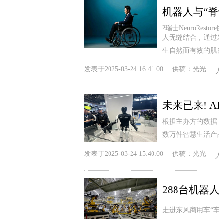
?瑞士NeuroR
人无缝结合，通过
生自然而有效的肌
发表于
2025-03-24 16:41:00
供稿：
光光
未来已来! 
根据主办方的数据
数万件智慧生活产
发表于
2025-03-24 15:40:00
供稿：
光光
走进东风商用车“