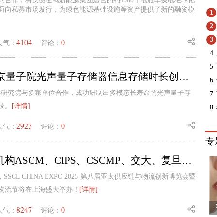
约合作，将安徽巡鹰新能源集团运营的约4000个电瓶车换电柜转化
面向私募市场发行，为绿色能源基础设施等资产提供了新的融资模
1
2
3
4104
0
人气：
评论：
4
5
4035秒！北京量子院光声量子存储器信息存储时长创世界纪录
6
学研究院与多家单位合作，成功研制出多模态长寿命的光声量子存
7
录。
[详情]
8
2923
0
人气：
评论：
专
国内外权威机构ASCM、CIPS、CSCMP、交大、复旦等齐聚SSCL中国站2025（5.15-16|上海），共探AI供应链革命
6日，SSCL CHINA EXPO 2025-第八届亚太供应链与物流创新博览会暨
物流节将在上海盛大举办！
[详情]
8247
0
人气：
评论：