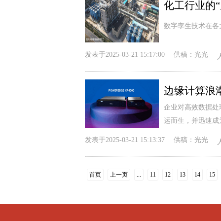
化工行业的
数字孪生技术在各
发表于
2025-03-21 15:17:00
供稿：
光光
边缘计算浪
企业对高效数据处
运而生，并迅速成
发表于
2025-03-21 15:13:37
供稿：
光光
首页
上一页
...
11
12
13
14
15