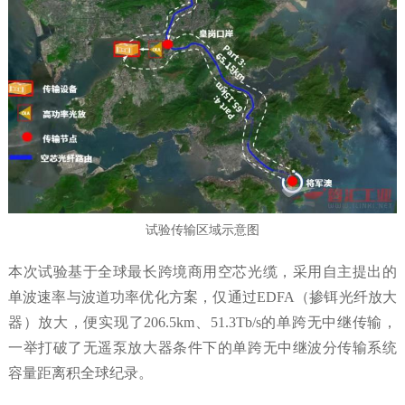
试验传输区域示意图
本次试验基于全球最长跨境商用空芯光缆，采用自主提出的
单波速率与波道功率优化方案，仅通过EDFA（掺铒光纤放大
器）放大，便实现了206.5km、51.3Tb/s的单跨无中继传输，
一举打破了无遥泵放大器条件下的单跨无中继波分传输系统
容量距离积全球纪录。