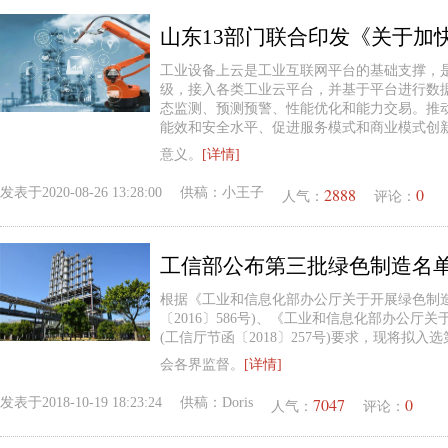
工业设备上云是工业互联网平台的基础支撑，
级，接入各类工业云平台，并基于平台进行数
态监测、预测预警、性能优化和能力交易。推
能效和安全水平、促进服务模式和商业模式创
意义。
[详情]
2888
0
发表于
2020-08-26 13:28:00
供稿：
小王子
人气：
评论：
根据《工业和信息化部办公厅关于开展绿色制
〔2016〕586号)、《工业和信息化部办公
(工信厅节函〔2018〕257号)要求，现将拟
会各界监督。
[详情]
7047
0
发表于
2018-10-19 18:23:24
供稿：
Doris
人气：
评论：