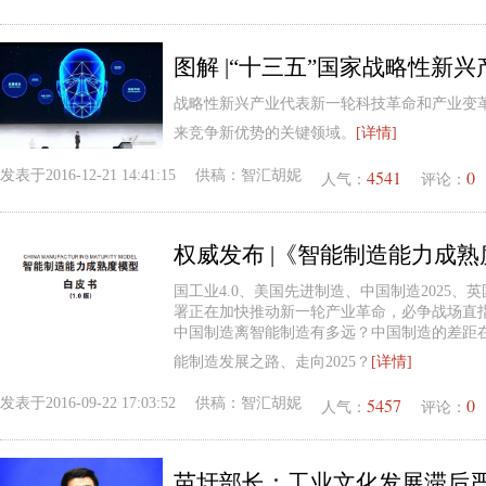
图解 |“十三五”国家战略性新
战略性新兴产业代表新一轮科技革命和产业变
来竞争新优势的关键领域。
[详情]
4541
0
发表于
2016-12-21 14:41:15
供稿：
智汇胡妮
人气：
评论：
权威发布 |《智能制造能力成熟
国工业4.0、美国先进制造、中国制造2025、
署正在加快推动新一轮产业革命，必争战场直指
中国制造离智能制造有多远？中国制造的差距
能制造发展之路、走向2025？
[详情]
5457
0
发表于
2016-09-22 17:03:52
供稿：
智汇胡妮
人气：
评论：
苗圩部长：工业文化发展滞后