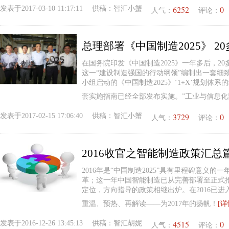
6252
0
发表于
2017-03-10 11:17:11
供稿：
智汇小蟹
人气：
评论：
总理部署《中国制造2025》 2
在国务院印发《中国制造2025》一年多后，2
这一“建设制造强国的行动纲领”编制出一套细致
小组启动的《中国制造2025》‘1+X’规划体
套实施指南已经全部发布实施。”工业与信息
3729
0
发表于
2017-02-15 17:06:40
供稿：
智汇小蟹
人气：
评论：
2016收官之智能制造政策汇总
2016年是“中国制造2025”具有里程碑意义
革；这一年中国智能制造已从完善部署至正式
定位，方向指导的政策相继出炉。在2016已
重温、预热、再解读——为2017年的扬帆！
[详
4515
0
发表于
2016-12-26 13:45:13
供稿：
智汇胡妮
人气：
评论：