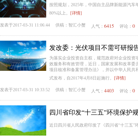
按照规划，2025年，中国自主品牌新能源汽车
80%以上。
[详情]
6415
0
发表于
2017-03-31 11:06:44
供稿：
智汇小蟹
人气：
评论：
发改委：光伏项目不需可研报告
为落实企业投资自主权，规范政府对企业投资
效服务和有效管理，近日，国家发展和改革委
项目核准和备案管理办法》，并以中华人民共
式发布，自2017年4月8日起施行。
[详情]
4403
0
发表于
2017-03-31 10:33:52
供稿：
智汇小蟹
人气：
评论：
四川省印发“十三五”环境保护
近日四川省人民政府印发了《四川省“十三五”