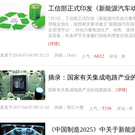
7月3日，工信部正式印发《新能源汽车动力蓄
理规定指出，按照相关要求建立“新能源汽车
合管理平台”，对动力蓄电池生产、销售、使
息采集，对各环节主体履行回收利用责任情况实施
[详情]
6832
0
发表于
2018-07-04 09:35:23
供稿：
Doris
人气：
评论：
摘录：国家有关集成电路产业
国家有关集成电路产业的优惠政策。
[详情]
5336
0
发表于
2017-04-05 09:55:34
供稿：
智汇小蟹
人气：
评论：