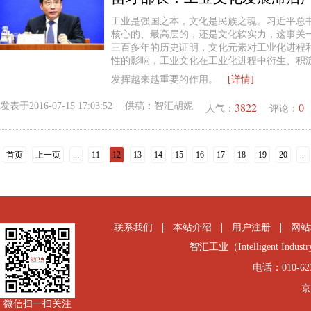
工业是强国之本，文化是民族之魂。习近平总
核心的、最高层的，还是文化软实力，这事关
三百多年的历史证明，文化元素对工业化进程
性的影响，工业文化在工业化进程中衍生、积
发挥越来越重要的作用。
[详情]
3822
0
发表于
2016-07-15 17:03:52
供稿：
智汇胡妮
人气：
评论：
首页
上一页
...
11
12
13
14
15
16
17
18
19
20
...
联系我们
本站介绍
用户注册
网站
智汇工业（Intelligent Industry
电话：010-6231
京
微信扫一扫关注