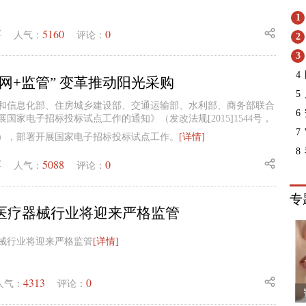
1
5160
0
业
人气：
评论：
2
3
4
网+监管” 变革推动阳光采购
5
和信息化部、住房城乡建设部、交通运输部、水利部、商务部联合
6
国家电子招标投标试点工作的通知》（发改法规[2015]1544号，
7
），部署开展国家电子招标投标试点工作。
[详情]
8
5088
0
业
人气：
评论：
专
，医疗器械行业将迎来严格监管
器械行业将迎来严格监管
[详情]
4313
0
人气：
评论：