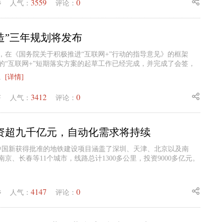
3559
0
毛
人气：
评论：
造”三年规划将发布
，在《国务院关于积极推进“互联网+”行动的指导意见》的框架
的“互联网+”短期落实方案的起草工作已经完成，并完成了会签，
。
[详情]
3412
0
锋
人气：
评论：
资超九千亿元，自动化需求将持续
今，中国新获得批准的地铁建设项目涵盖了深圳、天津、北京以及南
京、长春等11个城市，线路总计1300多公里，投资9000多亿元。
4147
0
毛
人气：
评论：