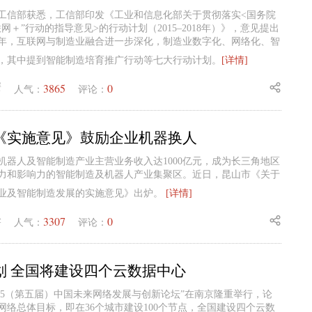
者从工信部获悉，工信部印发《工业和信息化部关于贯彻落实<国务院
网＋”行动的指导意见>的行动计划（2015–2018年）》，意见提出
18年，互联网与制造业融合进一步深化，制造业数字化、网络化、智
，其中提到智能制造培育推广行动等七大行动计划。
[详情]
3865
0
蟹
人气：
评论：
《实施意见》鼓励企业机器换人
市机器人及智能制造产业主营业务收入达1000亿元，成为长三角地区
力和影响力的智能制造及机器人产业集聚区。近日，昆山市《关于
业及智能制造发展的实施意见》出炉。
[详情]
3307
0
锋
人气：
评论：
划 全国将建设四个云数据中心
，“2015（第五届）中国未来网络发展与创新论坛”在南京隆重举行，论
网络总体目标，即在36个城市建设100个节点，全国建设四个云数