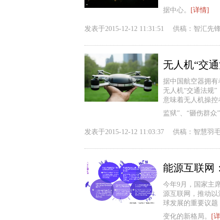
据中心。
[详情]
发表于
2015-12-12 11:31:51
供稿：
智汇先
无人机“交通
据中国航空器拥有
无人机“交通法规
意味着无人机操控
监狱”、“砸伤群众
发表于
2015-12-12 11:03:37
供稿：
智慧羽
能源互联网
今年9月，国家主
源互联网，推动以
球发展的重要议题
变化的新格局。
[