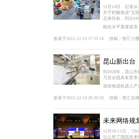
12月14日，记
关于积极推进“互联
总体目标，到20
能化水平显著提高
发表于
2015-12-15 17:35:14
供稿：
智汇小
昆山新出台
到2020年，昆山
乃至全国具有竞争
加快推进机器人产
发表于
2015-12-14 20:39:50
供稿：
智汇先
未来网络规
12月10-11日
坛公布了我国未来