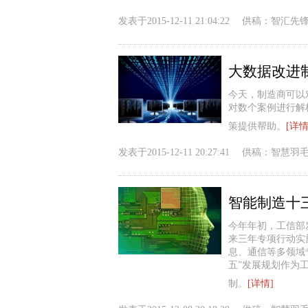
发表于
2015-12-11 21:04:22
供稿：
智汇先
大数据改进
今天，制造商可以
对数个案例进行解
策提供帮助。
[详情
发表于
2015-12-11 20:27:41
供稿：
智慧羽
智能制造十
今年年初，工信部
来三年专项行动实
息、通信等多领域
五”发展规划作为
制。
[详情]