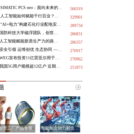
SIMATIC PCS neo：面向未来的DCS
560319
人工智能如何赋能千行百业？三地政协献策
329901
“AI+电力”构建石化行业配电安全基石，践行绿色低碳未来
289734
国防科技大学磁浮团队，创世界纪录
286831
人工智能赋能新质生产力的路径指引
286357
安全引领 运维创优 生态协同 —— 第十二届国际核电运维大会于9月11日-12日在浙江海盐成功举办
276917
WEG宣布投资11亿雷亚尔用于巴西国内的工业扩张项目
270962
我国5G用户规模超12亿户 近期已启动第二阶段6G技术试验
251873
题
智慧工厂产品专题
智能制造助力制造业升级