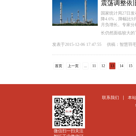
震荡调整依
国家统计局27日发
降4.6%，降幅比
月负增长。专家分
长仍然面临较大的
发表于
2015-12-06 17:47:55
供稿：
智慧羽
首页
上一页
...
11
12
13
14
15
联系我们
本
微信扫一扫关注