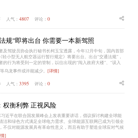
4807
0
锋
人气：
评论：
法规”即将出台 你需要一本新驾照
者及驾驶员协会执行秘书长柯玉宝透露，今年12月中旬，国内首部
”《轻小型无人航空器运行暂行规定》将要出台。出台“交通法规”，
者的行为将受到一定的管制，以往出现的“闯入政府大楼”、“误入
”等乌龙事件或许能减少。
[详情]
3395
0
毛
人气：
评论：
：权衡利弊 正视风险
席习近平在联合国发展峰会上发表重要讲话，倡议探讨构建全球能
清洁和绿色方式满足全球电力需求。全球能源互联网已成为引领全
，不仅对能源发展具有革命性意义，而且有助于塑造全球应对气候
详情]