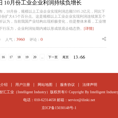
旧 10月份工业企业利润持续负增长
布，10月份，规模以上工业企业实现利润总额5595.2亿元，同比下
9月份扩大4.5个百分点。这是规模以上工业企业实现利润连续第五个
析认为，当前我国产业结构出现积极变化，但是整体来看，工业增
下行压力，企业利润短期内难以形成筑底企稳态势。
[详情]
3960
0
毛
人气：
评论：
13
66
16
17
18
19
20
...
下一页
尾页
/
站介绍
用户注册
网站地图
服务协议
法律声明
智汇工业（Intelligent Industry）版权所有© Copyright By Intelligent Industr
电话：010-62314658 邮箱：service@ilinki.net
京ICP备15030148号-1