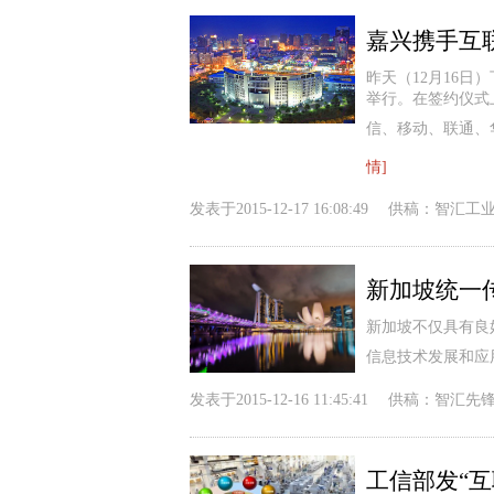
嘉兴携手互
昨天（12月16
举行。在签约仪式
信、移动、联通、
情]
发表于
2015-12-17 16:08:49
供稿：
智汇工
新加坡统一传
新加坡不仅具有良
信息技术发展和应
发表于
2015-12-16 11:45:41
供稿：
智汇先
工信部发“互