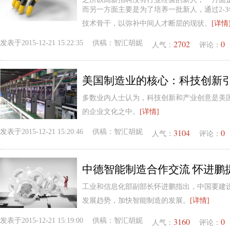
而另一方面主要是为了培养一批新人，通过2-
技术骨干，以弥补中间人才断层的现状。
[详情
2702
0
发表于
2015-12-21 15:22:35
供稿：
智汇胡妮
人气：
评论：
美国制造业的核心：科技创新
多数业内人士认为，科技创新和产业创意是美国
的企业文化之中。
[详情]
3104
0
发表于
2015-12-21 15:20:46
供稿：
智汇胡妮
人气：
评论：
中德智能制造合作交流 怀进鹏
工业和信息化部副部长怀进鹏指出，中国要建
发展趋势，加快智能制造的发展。
[详情]
3160
0
发表于
2015-12-21 15:19:00
供稿：
智汇胡妮
人气：
评论：