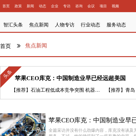
首页
政策
新闻
动态
企业
专访
咨询
会议
项目
视频
智汇头条
焦点新闻
人物专访
行业动态
服务动态
焦点新闻
首页
头条
苹果CEO库克：中国制造业早已经远超美国
【推荐】
石油工程低成本竞争突围 机器人能带来高效率
【推荐】
青岛：贯
苹果CEO库克：中国制造业早
全篇采访并没有什么劲爆内容，库克没有谈及