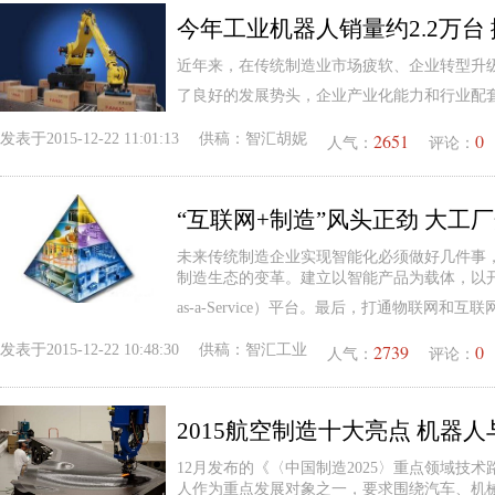
今年工业机器人销量约2.2万台
近年来，在传统制造业市场疲软、企业转型升
了良好的发展势头，企业产业化能力和行业配
2651
0
发表于
2015-12-22 11:01:13
供稿：
智汇胡妮
人气：
评论：
“互联网+制造”风头正劲 大工
未来传统制造企业实现智能化必须做好几件事
制造生态的变革。建立以智能产品为载体，以开放式的
as-a-Service）平台。最后，打通物联网和互联
2739
0
发表于
2015-12-22 10:48:30
供稿：
智汇工业
人气：
评论：
2015航空制造十大亮点 机器
12月发布的《〈中国制造2025〉重点领域技术
人作为重点发展对象之一，要求围绕汽车、机