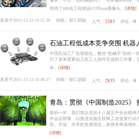
服务。不过，他的确提到了一些有趣的内容，包
聘用了800名工程师设计iPhone摄像头。
[详情]
2283
0
发表于
2015-12-23 10:51:36
供稿：
智汇胡妮
人气：
评论：
石油工程低成本竞争突围 机器
中国石油工厂化智能化，数控“机械手”轻松一
代了原来需要由几名工人协作完成的工作量，且
米。
[详情]
2835
0
发表于
2015-12-23 10:49:27
供稿：
智汇胡妮
人气：
评论：
青岛：贯彻《中国制造2025》
新的一年，我们将以党的十八届五中全会精神
作会议部署，以推进实施互联网工业发展行动
色、开放、共享的发展理念，多措并举保增长，
[详情]