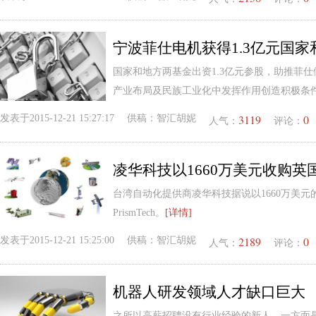
宁波菲仕电机获得1.3亿元国
国家和地方两基金出资1.3亿元参股，助推菲仕
产业布局及民族工业化中发挥作用创造积极条
3119
0
发表于
2015-12-21 15:27:17
供稿：
智汇胡妮
人气：
评论：
凌华科技以1660万美元收购英国物
台湾自动化提供商凌华科技据说以1660万美
PrismTech。
[详情]
2189
0
发表于
2015-12-21 15:25:00
供稿：
智汇胡妮
人气：
评论：
机器人研发领域人才缺口巨大
之所以高薪招聘没有行业经验的新人，一方面