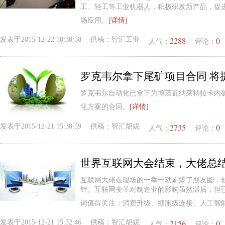
工、轻工等工业机器人，积极研发新产品，促
场应用。
[详情]
2288
0
发表于
2015-12-22 10:38:58
供稿：
智汇工业
人气：
评论：
罗克韦尔自动化已拿下为博茨瓦纳莱特拉卡内
化方案的合同。
[详情]
2735
0
发表于
2015-12-21 15:38:59
供稿：
智汇胡妮
人气：
评论：
互联网大佬在现场的一举一动刷爆了朋友圈，
针。互联网变革对制造业的影响虽然滞后，但
词值得关注：消费升级、细胞级连接、人工智
2156
0
发表于
2015-12-21 15:32:46
供稿：
智汇胡妮
人气：
评论：