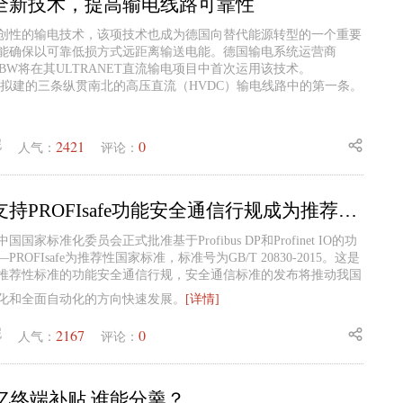
全新技术，提高输电线路可靠性
创性的输电技术，该项技术也成为德国向替代能源转型的一个重要
能确保以可靠低损方式远距离输送电能。德国输电系统运营商
nsnetBW将在其ULTRANET直流输电项目中首次运用该技术。
德国拟建的三条纵贯南北的高压直流（HVDC）输电线路中的第一条。
2421
0
妮
人气：
评论：
西门子大力支持PROFIsafe功能安全通信行规成为推荐性国家标准
，中国国家标准化委员会正式批准基于Profibus DP和Profinet IO的功
OFIsafe为推荐性国家标准，标准号为GB/T 20830-2015。这是
推荐性标准的功能安全通信行规，安全通信标准的发布将推动我国
化和全面自动化的方向快速发展。
[详情]
2167
0
妮
人气：
评论：
千亿终端补贴 谁能分羹？