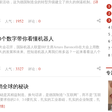
新活动，这为德国制造业的转型升级建立了持久的倒逼机制。
[详
1
2
1952
0
妮
3
人气：
评论：
4
5
 8个数字带你看懂机器人
6
会召开，国际机器人联盟IRF主席Arturo Baroncelli在大会上用数
7
人的发展和未来。想知道机器人离我们有多远？一起来看看这八个
8
3327
0
妮
人气：
评论：
专
销全球的秘诀
基础是其精益制造。换句话讲，是德国制造“+互联网”，而不是“互联
首先要求你的2.0、3.0要扎实，扎实的工业基础，扎实的企业制度，扎
详情]