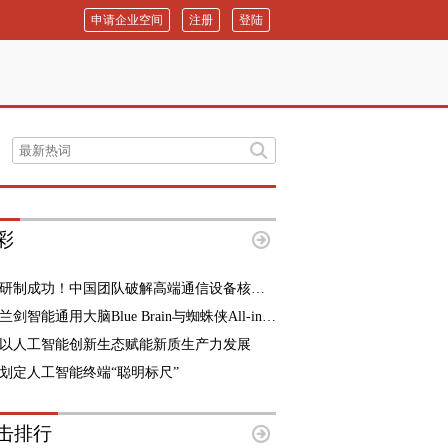
申请企业空间
注册
登陆
彩
研制成功！中国团队破解高端通信设备核心难题
兰剑智能通用大脑Blue Brain与蜘蛛侠All-in-One全域方案正式发布
以人工智能创新生态赋能新质生产力发展
划定人工智能终端“聪明标尺”
击排行