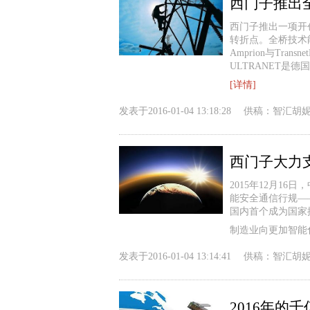
西门子推出
西门子推出一项开
转折点。全桥技术
Amprion与Tra
ULTRANET是
[详情]
发表于
2016-01-04 13:18:28
供稿：
智汇胡
2015年12月16日
能安全通信行规——PR
国内首个成为国家
制造业向更加智能
发表于
2016-01-04 13:14:41
供稿：
智汇胡
2016年的