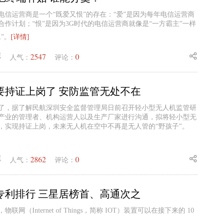
电信运营商是一个“既爱又恨”的存在：“爱”是因为每年电信运营商
合作计划；“恨”是因为3G时代的电信运营商就像是“一方霸主”一样
”。
[详情]
2547
0
妮
人气：
评论：
要持证上岗了 安防监管无处不在
了，据了解民航深圳安全监督管理局日前召开轻小型无人机监管研
产业的管理者、机构运营人以及生产厂家进行沟通，拟将轻小型无
，实现持证上岗，未来无人机在空中不再是无人管的“野孩子”。
2862
0
妮
人气：
评论：
专利排行 三星居榜首、高通次之
网（Internet of Things，简称 IOT）装置可以在接下来的 10