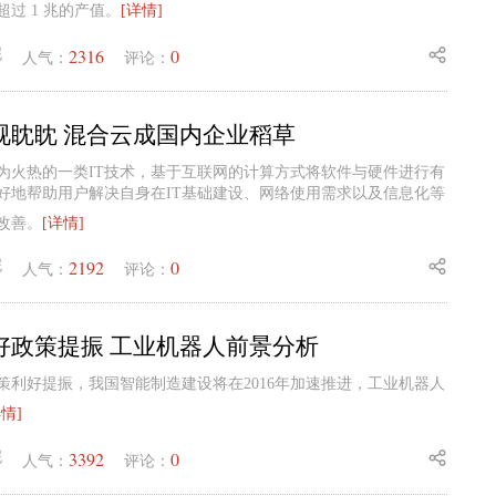
过 1 兆的产值。
[详情]
2316
0
妮
人气：
评论：
视眈眈 混合云成国内企业稻草
为火热的一类IT技术，基于互联网的计算方式将软件与硬件进行有
好地帮助用户解决自身在IT基础建设、网络使用需求以及信息化等
改善。
[详情]
2192
0
妮
人气：
评论：
好政策提振 工业机器人前景分析
策利好提振，我国智能制造建设将在2016年加速推进，工业机器人
详情]
3392
0
妮
人气：
评论：