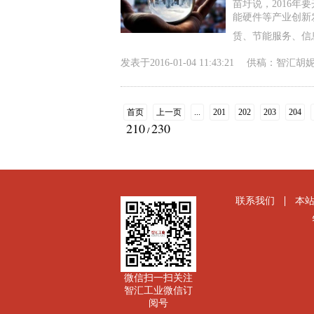
苗圩说，2016
能硬件等产业创新
赁、节能服务、信
发表于
2016-01-04 11:43:21
供稿：
智汇胡
首页
上一页
...
201
202
203
204
210
230
/
联系我们
本
微信扫一扫关注
智汇工业微信订
阅号