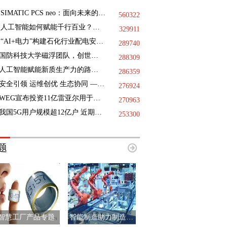
SIMATIC PCS neo：面向未来的DCS
560322
人工智能如何赋能千行百业？三地政协献策
329911
“AI+电力”构建石化行业配电安全基石，践行绿色低碳未来
289740
国防科技大学磁浮团队，创世界纪录
288309
人工智能赋能新质生产力的路径指引
286359
安全引领 运维创优 生态协同 —— 第十二届国际核电运维大会于9月11日-12日在浙江海盐成功举办
276924
WEG宣布投资11亿雷亚尔用于巴西国内的工业扩张项目
270963
我国5G用户规模超12亿户 近期已启动第二阶段6G技术试验
253300
题
智慧工厂产品专题
智能制造助力制造业升级