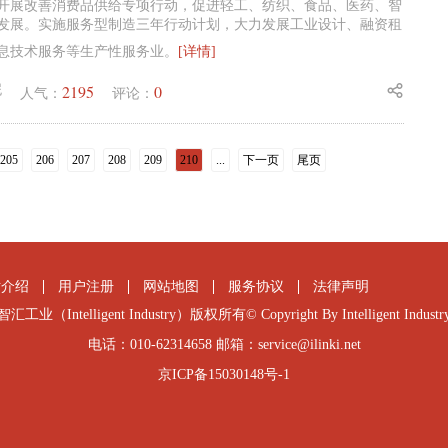
年要开展改善消费品供给专项行动，促进轻工、纺织、食品、医药、智
发展。实施服务型制造三年行动计划，大力发展工业设计、融资租
息技术服务等生产性服务业。
[详情]
2195
0
妮
人气：
评论：
205
206
207
208
209
210
...
下一页
尾页
站介绍
用户注册
网站地图
服务协议
法律声明
智汇工业（Intelligent Industry）版权所有© Copyright By Intelligent Industr
电话：010-62314658 邮箱：service@ilinki.net
京ICP备15030148号-1