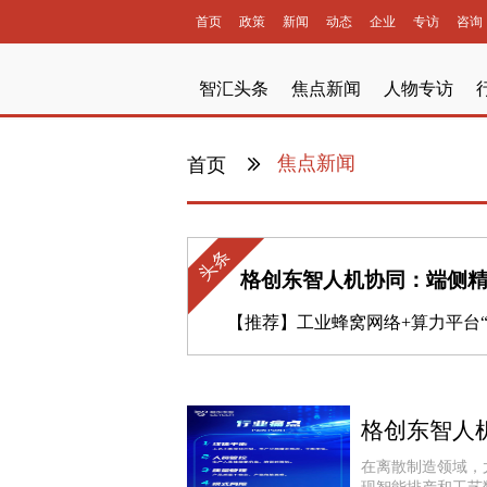
首页
政策
新闻
动态
企业
专访
咨询
智汇头条
焦点新闻
人物专访
焦点新闻
首页
头条
格创东智人机协同：端侧精
【推荐】
工业蜂窝网络+算力平台“双擎”加持，引领开放自动化更进一步 ——施耐德电气“工业蜂窝网赋能的开放自动化解决
格创东智人
在离散制造领域，