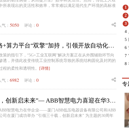
数据的韧性调整，从而提升生产效率和灵活性。然而，传统工人在
中所表现出的灵活性和效率，常常难以满足现代生产环境的高标准
1
2
3
5050
0
人气：
评论：
4
5
工业蜂窝网络+算力平台“双擎”加持，引领开放自动化更进一步 ——施耐德电气“工业蜂窝网赋能的开放自动化解决方案及应用”暨上海工厂探访
6
政策的指引下，“5G+工业互联网”解决方案正在从外围辅助环节向
7
渗透，并借此改变传统工业控制系统导致的系统结构固化及封闭的
8
过程的柔性和透明性。
[详情]
6982
0
人气：
评论：
专
“引领三十载，创新启未来”— ABB智慧电力喜迎在华30周年
4日，ABB智慧电力在华企业——厦门ABB低压电器设备有限公司和ABB
司在厦门成功举办 “引领三十载，创新启未来” 为主题的30周年