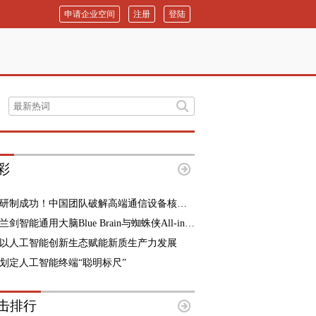
申请企业空间
注册
登陆
彩
研制成功！中国团队破解高端通信设备核心难题
兰剑智能通用大脑Blue Brain与蜘蛛侠All-in-One全域方案正式发布
以人工智能创新生态赋能新质生产力发展
划定人工智能终端“聪明标尺”
击排行