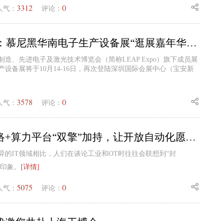
3312
0
人气：
评论：
To所有观众：慕尼黑华南电子生产设备展“逛展嘉年华”福利来袭！
能制造、先进电子及激光技术博览会（简称LEAP Expo）旗下成员展
设备展将于10月14-16日，再次登陆深圳国际会展中心（宝安新
3578
0
人气：
评论：
工业蜂窝网络+算力平台“双擎”加持，让开放自动化愿景更进一步
异的IT领域相比，人们在谈论工业和OT时往往会联想到“封
板印象。
[详情]
5075
0
人气：
评论：