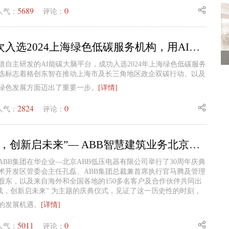
5689
0
人气：
评论：
格创东智再次入选2024上海绿色低碳服务机构，用AI赋能工业绿色智造
借自主研发的AI能碳大脑平台，成功入选2024年上海绿色低碳服务
选标志着格创东智在推动上海市及长三角地区政企双碳行动、以及
绿色发展方面迈出了重要一步。
[详情]
2824
0
人气：
评论：
“引领三十载，创新启未来”— ABB智慧建筑业务北京工厂庆祝成立30周年
2日，ABB集团在华企业—北京ABB低压电器有限公司举行了30周年庆典
术开发区管委会主任孔磊、ABB集团总裁兼首席执行官马腾及管理
方股东，以及来自海外和全国各地的150多名客户及合作伙伴共同出
十载，创新启未来” 为主题的庆典仪式，见证了这一历史性的时刻，
的发展机遇。
[详情]
5011
0
人气：
评论：