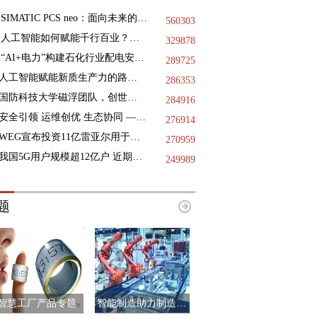
SIMATIC PCS neo：面向未来的DCS
560303
人工智能如何赋能千行百业？三地政协献策
329878
“AI+电力”构建石化行业配电安全基石，践行绿色低碳未来
289725
人工智能赋能新质生产力的路径指引
286353
国防科技大学磁浮团队，创世界纪录
284916
安全引领 运维创优 生态协同 —— 第十二届国际核电运维大会于9月11日-12日在浙江海盐成功举办
276914
WEG宣布投资11亿雷亚尔用于巴西国内的工业扩张项目
270959
我国5G用户规模超12亿户 近期已启动第二阶段6G技术试验
249989
题
智慧工厂产品专题
智能制造助力制造业升级