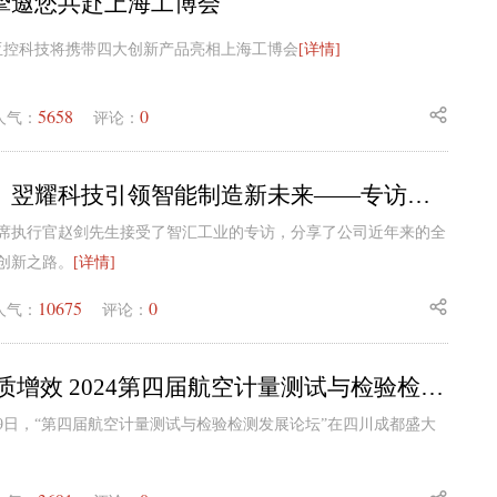
挚邀您共赴上海工博会
日，亚控科技将携带四大创新产品亮相上海工博会
[详情]
5658
0
人气：
评论：
【智汇专访】翌耀科技引领智能制造新未来——专访翌耀科技CEO赵剑先生
席执行官赵剑先生接受了智汇工业的专访，分享了公司近年来的全
创新之路。
[详情]
10675
0
人气：
评论：
创新发展 提质增效 2024第四届航空计量测试与检验检测发展论坛在四川成都隆重召开
日至29日，“第四届航空计量测试与检验检测发展论坛”在四川成都盛大