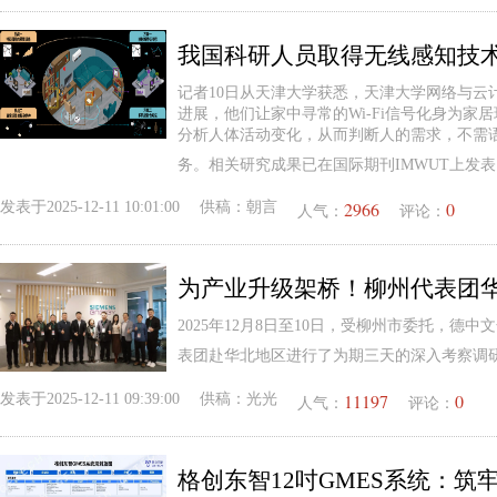
我国科研人员取得无线感知技
记者10日从天津大学获悉，天津大学网络与云
进展，他们让家中寻常的Wi-Fi信号化身为家居环
分析人体活动变化，从而判断人的需求，不需
务。相关研究成果已在国际期刊IMWUT上发表
2966
0
发表于
2025-12-11 10:01:00
供稿：
朝言
人气：
评论：
2025年12月8日至10日，受柳州市委托，德
表团赴华北地区进行了为期三天的深入考察调
11197
0
发表于
2025-12-11 09:39:00
供稿：
光光
人气：
评论：