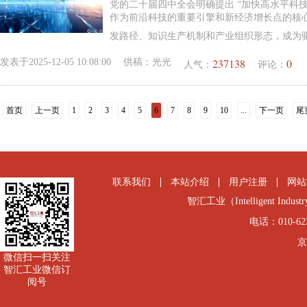
党的二十届四中全会明确提出 “加快高水平科
作为前沿科技的重要引擎和新经济增长点的核
发路径、知识生产机制和产业组织形态，成为
237138
0
发表于
2025-12-05 10:08:00
供稿：
光光
人气：
评论：
首页
上一页
1
2
3
4
5
6
7
8
9
10
...
下一页
尾
联系我们
本站介绍
用户注册
网站
智汇工业（Intelligent Industry
电话：010-6231
京
微信扫一扫关注
智汇工业微信订
阅号