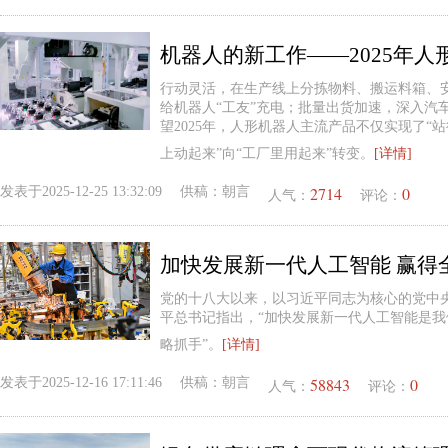
行动灵活，在生产线上分拣物料、搬运料箱、
给机器人“工友”充电；批量出货加速，深入汽
望2025年，人形机器人主流产品不仅实现了“
上动起来”向“工厂里用起来”转变。
[详情]
2714
0
发表于
2025-12-25 13:32:09
供稿：
朝言
人气：
评论：
加快发展新一代人工智能 赢得
党的十八大以来，以习近平同志为核心的党中
平总书记指出，“加快发展新一代人工智能是
略抓手”。
[详情]
58843
0
发表于
2025-12-16 17:11:46
供稿：
朝言
人气：
评论：