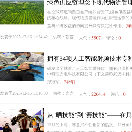
绿色供应链理念下现代物流管
在全球环境问题日益严峻的背景下,绿色供应
的核心战略。现代物流管理作为供应链运作的
益与经济效益的协同提升具有决定性作用。
[详
5507
0
发表于
2025-12-16 11:24:42
供稿：
朝言
人气：
评论：
研发出全球首台人工智能射频仪，拥有34项相
中科理光电科技有限公司（下文简称武汉中科
形冠军。
[详情]
226414
0
发表于
2025-12-15 11:10:00
供稿：
光光
人气：
评论：
12月的上海，寒意挡不住创新的热度。12日至