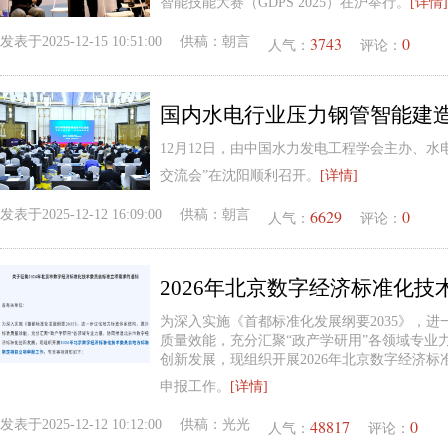
智能技能大赛（GDPS 2025）在沪举行。
[详情]
3743
0
发表于
2025-12-15 10:51:00
供稿：
朝言
人气：
评论：
国内水电行业压力钢管智能建
12月12日，由中国水力发电工程学会主办、水
交流会”在沈阳顺利召开。
[详情]
6629
0
发表于
2025-12-12 16:09:00
供稿：
朝言
人气：
评论：
为深入实施《首都标准化发展纲要2035》，
质量效能，充分汇聚“政产学研用”各领域专业
创新发展，现组织开展2026年北京数字经济
申报工作。
[详情]
48817
0
发表于
2025-12-12 10:12:00
供稿：
光光
人气：
评论：