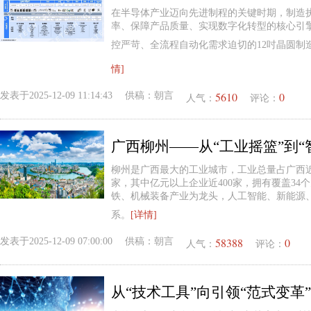
在半导体产业迈向先进制程的关键时期，制造执
率、保障产品质量、实现数字化转型的核心引
控严苛、全流程自动化需求迫切的12吋晶圆制
情]
5610
0
发表于
2025-12-09 11:14:43
供稿：
朝言
人气：
评论：
广西柳州——从“工业摇篮”到“
柳州是广西最大的工业城市，工业总量占广西近1
家，其中亿元以上企业近400家，拥有覆盖3
铁、机械装备产业为龙头，人工智能、新能源
系。
[详情]
58388
0
发表于
2025-12-09 07:00:00
供稿：
朝言
人气：
评论：