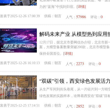
化浪潮不断重塑千行万业的演进轨迹。每一波
力的“蓝海”中找到归宿。
[详情]
57986
0
发表于
2025-12-26 17:00:39
供稿：
朝言
人气：
评论：
解码未来产业 从模型热到应用
12月17日，据北京市委网信办介绍，北京市
案，大模型备案数量突破200款，北京市模型
保持全国首位。
[详情]
2273
0
发表于
2025-12-26 16:10:13
供稿：
朝言
人气：
评论：
“双碳”引领，西安绿色发展活
从生产车间到街头巷尾，从一片硅片到一方晴
绿色发展的实践样本，诠释着西安在“双碳”目
2852
0
发表于
2025-12-25 17:14:51
供稿：
朝言
人气：
评论：