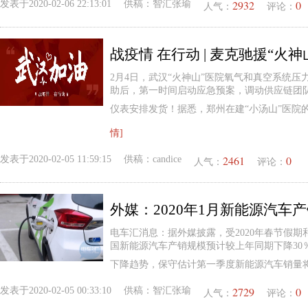
2932
0
发表于
2020-02-06 22:13:01
供稿：
智汇张瑜
人气：
评论：
战疫情 在行动 | 麦克驰援“火神
2月4日，武汉“火神山”医院氧气和真空系统
助后，第一时间启动应急预案，调动供应链团队
仪表安排发货！据悉，郑州在建“小汤山”医院
情]
2461
0
发表于
2020-02-05 11:59:15
供稿：
candice
人气：
评论：
外媒：2020年1月新能源汽车
电车汇消息：据外媒披露，受2020年春节假期和
国新能源汽车产销规模预计较上年同期下降30％
下降趋势，保守估计第一季度新能源汽车销量将
2729
0
发表于
2020-02-05 00:33:10
供稿：
智汇张瑜
人气：
评论：