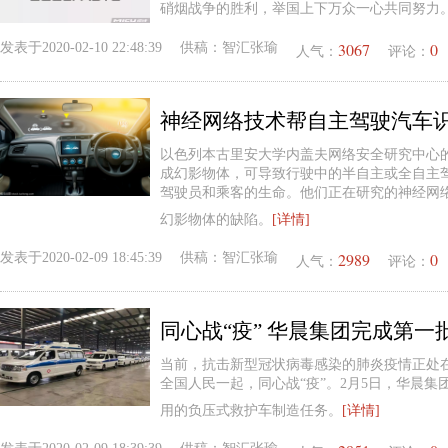
硝烟战争的胜利，举国上下万众一心共同努力
3067
0
发表于
2020-02-10 22:48:39
供稿：
智汇张瑜
人气：
评论：
神经网络技术帮自主驾驶汽车
以色列本古里安大学内盖夫网络安全研究中心
成幻影物体，可导致行驶中的半自主或全自主
驾驶员和乘客的生命。他们正在研究的神经网
幻影物体的缺陷。
[详情]
2989
0
发表于
2020-02-09 18:45:39
供稿：
智汇张瑜
人气：
评论：
同心战“疫” 华晨集团完成第
当前，抗击新型冠状病毒感染的肺炎疫情正处
全国人民一起，同心战“疫”。2月5日，华晨
用的负压式救护车制造任务。
[详情]