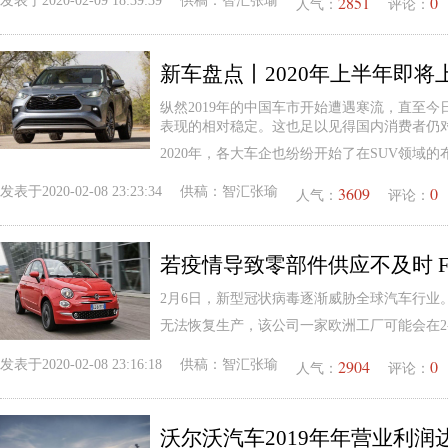
2851
0
发表于
2020-02-09 18:39:39
供稿：
智汇张瑜
人气：
评论：
新车盘点丨2020年上半年即将
纵然2019年的中国车市开始遭遇寒流，直至今
表现的相对稳定。这也足以见得国内消费者仍对
2020年，各大车企也纷纷开始了在SUV领域的
3609
0
发表于
2020-02-08 23:23:34
供稿：
智汇张瑜
人气：
评论：
若疫情导致零部件供应不及时 
2月6日，新型冠状病毒逐渐威胁全球汽车行业
无法恢复生产，该公司一家欧洲工厂可能会在2
2904
0
发表于
2020-02-08 23:16:18
供稿：
智汇张瑜
人气：
评论：
沃尔沃汽车2019年年营业利润