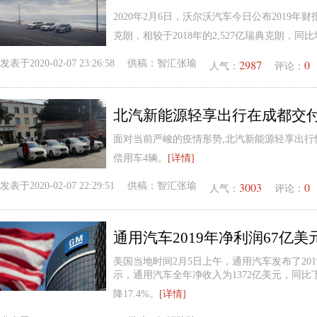
2020年2月6日，沃尔沃汽车今日公布2019年财报
克朗，相较于2018年的2,527亿瑞典克朗，同比
2987
0
发表于
2020-02-07 23:26:58
供稿：
智汇张瑜
人气：
评论：
北汽新能源轻享出行在成都交
面对当前严峻的疫情形势,北汽新能源轻享出行
偿用车4辆。
[详情]
3003
0
发表于
2020-02-07 22:29:51
供稿：
智汇张瑜
人气：
评论：
通用汽车2019年净利润67亿
美国当地时间2月5日上午，通用汽车发布了20
示，通用汽车全年净收入为1372亿美元，同比下
降17.4%。
[详情]