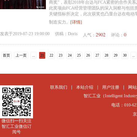
商奖”，表彰2018年台达与FCA紧密的合作
此奖项由FCA经营管理团队的深入洞察与包括
关键指标所决定，此次获奖也凸显台达在电动
制造实力。
[详情]
2902
0
发表于
2019-07-23 19:00:00
供稿：
Doris
人气：
评论：
首页
上一页
...
21
22
23
24
25
26
27
28
29
30
...
联系我们
本站介绍
用户注册
网站
智汇工业（Intelligent Industry
电话：010-6231
京
微信扫一扫关注
智汇工业微信订
阅号