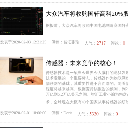
大众汽车将收购国轩高科20%
据报道，大众汽车将收购中国电池制造商国轩高
2717
0
发表于
2020-02-03 12:21:25
供稿：
智汇张瑜
人气：
评论：
传感器：未来竞争的核心！
传感器技术是一项当今世界令人瞩目的迅猛发
技术发展的一个重要标志，传感器作为物联网
物联网的基础，其重要性是不言而喻的。随着
程度将越来越高。根据麦肯锡报告的预测，到20
万亿到6.2万亿美元之间。智汇工业小编为您盘
术，全球现在大概有40个国家从事传感器的研
5320
0
发表于
2020-02-01 18:00:00
供稿：
Doris
人气：
评论：