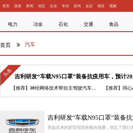
首页
政策
新闻
动态
企业
专访
咨询
会议
项目
视频
电力
冶金
石化
交通
食品
汽车
首页
头条
吉利研发“车载N95口罩”装备抗疫用车，预计2
【推荐】
神经网络技术帮自主驾驶汽车识别幻影物体
【推荐】
同心战“
吉利研发“车载N95口罩”装备
突如其来的新型冠状病毒的侵袭，扰乱了我们