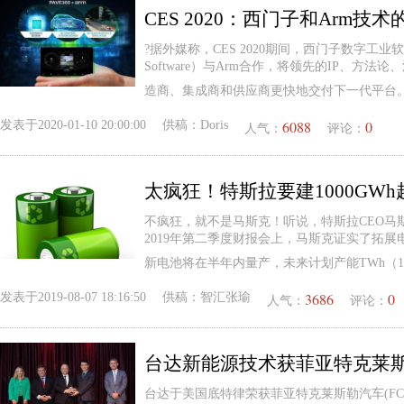
CES 2020：西门子和Arm
?据外媒称，CES 2020期间，西门子数字工业软件公司（Sie
Software）与Arm合作，将领先的IP、方
造商、集成商和供应商更快地交付下一代平台
6088
0
发表于
2020-01-10 20:00:00
供稿：
Doris
人气：
评论：
不疯狂，就不是马斯克！听说，特斯拉CEO马
2019年第二季度财报会上，马斯克证实了拓展
新电池将在半年内量产，未来计划产能TWh（10
3686
0
发表于
2019-08-07 18:16:50
供稿：
智汇张瑜
人气：
评论：
台达新能源技术获菲亚特克莱
台达于美国底特律荣获菲亚特克莱斯勒汽车(FCA