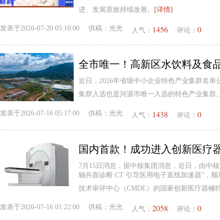
进、发展质效持续改善。
[详情]
1456
0
发表于
2026-07-20 05:10:00
供稿：
光光
人气：
评论：
全市唯一！高新区水饮料及食
近日，2026年省级中小企业特色产业集群名
集群入选也是河源市唯一入选的特色产业集群
1438
0
发表于
2026-07-16 05:17:00
供稿：
光光
人气：
评论：
国内首款！成功进入创新医疗
7月15日消息，据中核集团消息，近日，由中
轴共面诊断 CT 引导医用电子直线加速器”，
技术审评中心（CMDE）的国家创新医疗器械
2058
0
发表于
2026-07-16 01:22:00
供稿：
光光
人气：
评论：