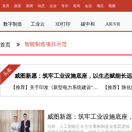
首页
政策
新闻
动态
企业
专访
咨询
会议
项目
视频
数字制造
工业云
3D打印
碳中和
AR/VR
智能制造项目示范
首页
头条
威图新愿：筑牢工业设施底座，以生态赋能长远
【推荐】
关于印发《新型电力系统建设“十五五”规划》的通知
【推荐】
陕化院与微谱
威图新愿：筑牢工业设施底座
当前，人工智能正全方位重构制造业底层逻辑，