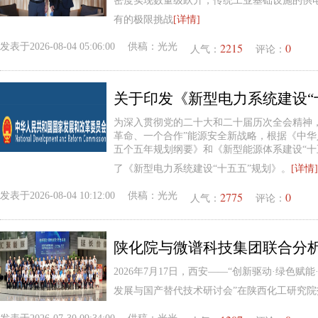
密度实现数量级跃升，传统工业基础设施的供
有的极限挑战
[详情]
2215
0
发表于
2026-08-04 05:06:00
供稿：
光光
人气：
评论：
关于印发《新型电力系统建设“
为深入贯彻党的二十大和二十届历次全会精神
革命、一个合作”能源安全新战略，根据《中
五个五年规划纲要》和《新型能源体系建设“十
了《新型电力系统建设“十五五”规划》。
[详情]
2775
0
发表于
2026-08-04 10:12:00
供稿：
光光
人气：
评论：
2026年7月17日，西安——“创新驱动·绿色赋
发展与国产替代技术研讨会”在陕西化工研究