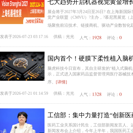
展会将于2027年3月24日至26日? 在上海新国
觉产业联盟（CMVU）?主办，?慕尼黑展览（
场聚焦前沿技术、链接商机、驱动产业数智化
1928
0
发表于
2026-07-23 03:17:16
供稿：
光光
人气：
评论：
脑虎科技今日宣布，其自主研发的“植入式脑机
示，正式进入国家药品监督管理局医疗器械技
序。
[详情]
1328
0
发表于
2026-07-21 01:14:59
供稿：
光光
人气：
评论：
医药工业关系国计民生，工信部新闻发言人、
新闻发布会上介绍，今年上半年，我国医药工