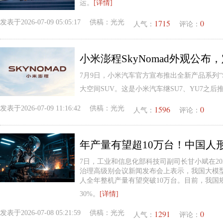
运。
[详情]
1715
0
发表于
2026-07-09 05:05:17
供稿：
光光
人气：
评论：
小米澎程SkyNomad外观公布
7月9日，小米汽车官方宣布推出全新产品系列“Sk
大空间SUV。这是小米汽车继SU7、YU7之
1596
0
发表于
2026-07-09 11:16:42
供稿：
光光
人气：
评论：
7日，工业和信息化部科技司副司长甘小斌在2
治理高级别会议新闻发布会上表示，我国大模
人全年整机产量有望突破10万台。目前，我国
30%。
[详情]
1291
0
发表于
2026-07-08 05:21:59
供稿：
光光
人气：
评论：