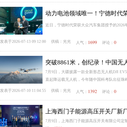
动力电池领域唯一！宁德时代荣
近日，宁德时代荣获大众汽车集团授予的2026
1699
0
发表于
2026-07-13 09:12:00
供稿：
光光
人气：
评论：
突破8861米，创纪录！中国
7月9日，大疆披露一款全新形态无人机DJI E
直起降运载无人机，今年随中国科考队出征珠
1392
0
发表于
2026-07-10 11:04:55
供稿：
光光
人气：
评论：
上海西门子能源高压开关厂新
7月9日，上海西门子能源高压开关有限公司定