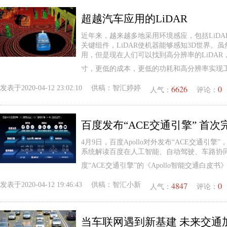
超越汽车应用的LiDAR
近年来，越来越多地采用环境感应，包括LiD
关键组件，LiDAR使机器能够感知3D世界。虽
用，但是现在人们可以找到高分辨率的LiDA
寸，更低的成本，更低的功耗和高分辨率实现
6626
0
发表于
2020-04-12 23:02:10
供稿：
智汇婷婷
人气：
评论：
4月9日，百度Apollo对外发布“ACE交通引擎
系统解读百度在人工智能、自动驾驶、车路协
度“ACE交通引擎”的《Apollo智能交通白皮书》
4847
0
发表于
2020-04-12 19:46:43
供稿：
智汇小新
人气：
评论：
当车联网遇到新基建 未来交通