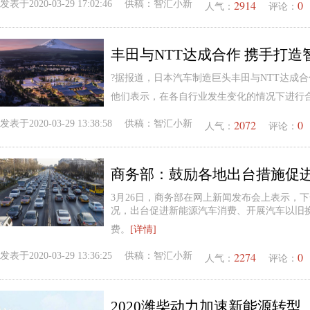
2914
0
发表于
2020-03-29 17:02:46
供稿：
智汇小新
人气：
评论：
丰田与NTT达成合作 携手打造
?据报道，日本汽车制造巨头丰田与NTT达成
他们表示，在各自行业发生变化的情况下进行
2072
0
发表于
2020-03-29 13:38:58
供稿：
智汇小新
人气：
评论：
商务部：鼓励各地出台措施促
3月26日，商务部在网上新闻发布会上表示，
况，出台促进新能源汽车消费、开展汽车以旧
费。
[详情]
2274
0
发表于
2020-03-29 13:36:25
供稿：
智汇小新
人气：
评论：
2020潍柴动力加速新能源转型