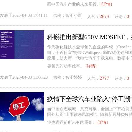
画中国汽车产业的未来图景。
[详情]
2673
0
发表于
2020-04-03 17:41:11
供稿：
智汇小新
人气：
评论：
作为碳化硅技术全球领先企业的科锐（Cree Inc
司，于近日宣布推出Wolfspeed 650V碳化
应用，助力新一代电动汽车车载充电、数据中
界领先的功率效率。
[详情]
2777
0
发表于
2020-04-03 11:00:23
供稿：
智汇婷婷
人气：
评论：
疫情下全球汽车业陷入“停工潮
当中国众志成城，共克时艰，全国上下齐心协力
国外却正“山雨欲来风满楼”。随着新冠肺炎疫
业也遭遇前所未有的重创。
[详情]