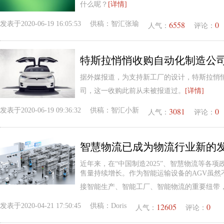
什么呢？
[详情]
6558
0
发表于
2020-06-19 16:05:53
供稿：
智汇张瑜
人气：
评论：
特斯拉悄悄收购自动化制造公司
据外媒报道，为支持新工厂的设计，特斯拉悄
司，这一收购此前从未被报道过。
[详情]
3081
0
发表于
2020-06-19 09:36:32
供稿：
智汇小新
人气：
评论：
近年来，在“中国制造2025”、智慧物流等各
售量持续增长。作为智能运输设备的AGV虽然
接智能生产、智能工厂、智能物流的重要纽带
12605
0
发表于
2020-04-21 17:50:45
供稿：
Doris
人气：
评论：