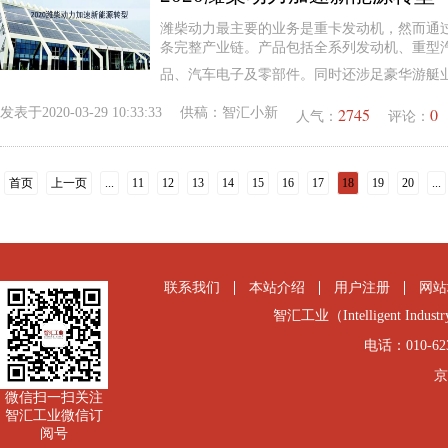
潍柴动力最主要的业务是重卡发动机，然而通
条完整产业链。产品包括全系列发动机、重型
品、汽车电子及零部件。同时还涉足豪华游艇
2745
0
发表于
2020-03-29 10:33:33
供稿：
智汇小新
人气：
评论：
首页
上一页
...
11
12
13
14
15
16
17
18
19
20
...
联系我们
本站介绍
用户注册
网站
智汇工业（Intelligent Industry
电话：010-6231
京
微信扫一扫关注
智汇工业微信订
阅号