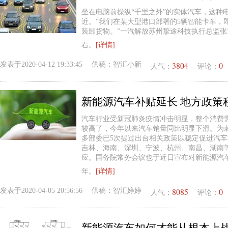
坐在电脑前操纵“千里之外”的实体汽车，这种
近。“我们在某大型港口部署的5辆智能卡车，
装卸货物。”一汽解放苏州挚途科技执行总监张
右。
[详情]
3804
0
发表于
2020-04-12 19:33:45
供稿：
智汇小新
人气：
评论：
新能源汽车补贴延长 地方政策
汽车行业受新冠肺炎疫情冲击明显，整个消费
较高了，今年以来汽车销量同比明显下滑。为
多部委已5次提过出台相关政策以稳定促进汽
吉林、海南、深圳、宁波、杭州、南昌、湖南
应。国务院常务会议也于近日宣布对新能源汽
年。
[详情]
8085
0
发表于
2020-04-05 20:56:56
供稿：
智汇婷婷
人气：
评论：