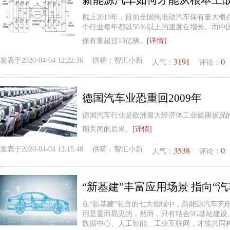
新能源汽车如何才能从根本上
截止2019年，目前全国纯电动汽车保有量大概在
个行业每年都以50％以上的速度在增长。而中
保有量超过13亿辆。
[详情]
3191
0
发表于
2020-04-04 12:22:36
供稿：
智汇小新
人气：
评论：
德国汽车业恐重回2009年
德国汽车行业是欧洲最大经济体工业健康状况
期关闭的后果。
[详情]
3538
0
发表于
2020-04-04 12:15:48
供稿：
智汇小新
人气：
评论：
“新基建”丰富应用场景 指向“汽
在“新基建”包含的七大领域中，新能源汽车充
用是显而易见的，然而，只有结合5G基站建设
数据中心、人工智能、工业互联网，才能共同