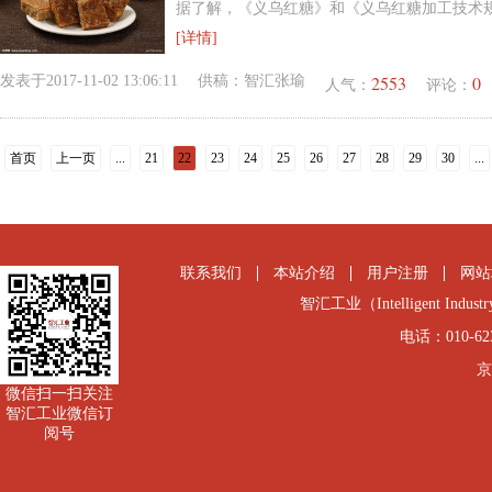
据了解，《义乌红糖》和《义乌红糖加工技术
[详情]
2553
0
发表于
2017-11-02 13:06:11
供稿：
智汇张瑜
人气：
评论：
首页
上一页
...
21
22
23
24
25
26
27
28
29
30
...
联系我们
本站介绍
用户注册
网站
智汇工业（Intelligent Industry
电话：010-6231
京
微信扫一扫关注
智汇工业微信订
阅号