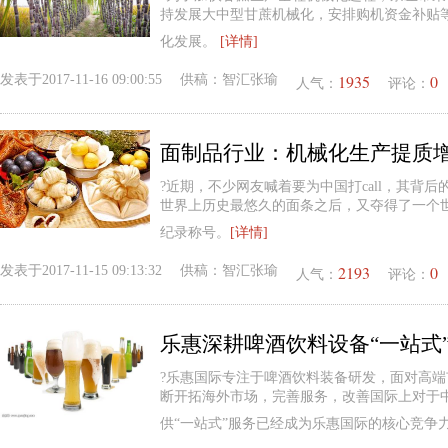
持发展大中型甘蔗机械化，安排购机资金补贴
化发展。
[详情]
1935
0
发表于
2017-11-16 09:00:55
供稿：
智汇张瑜
人气：
评论：
面制品行业：机械化生产提质
?近期，不少网友喊着要为中国打call，其背
世界上历史最悠久的面条之后，又夺得了一个
纪录称号。
[详情]
2193
0
发表于
2017-11-15 09:13:32
供稿：
智汇张瑜
人气：
评论：
乐惠深耕啤酒饮料设备“一站式
?乐惠国际专注于啤酒饮料装备研发，面对高
断开拓海外市场，完善服务，改善国际上对于
供“一站式”服务已经成为乐惠国际的核心竞争