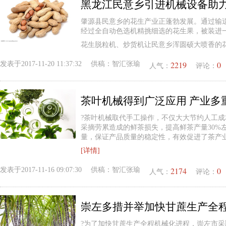
黑龙江民意乡引进机械设备助
肇源县民意乡的花生产业正蓬勃发展。通过输
经过全自动色选机精挑细选的花生果，被装进
花生脱粒机、炒货机让民意乡浑圆硕大喷香的
2219
0
发表于
2017-11-20 11:37:32
供稿：
智汇张瑜
人气：
评论：
茶叶机械得到广泛应用 产业多
?茶叶机械取代手工操作，不仅大大节约人工
采摘劳累造成的鲜茶损失，提高鲜茶产量30%
量，保证产品质量的稳定性，有效促进了茶产
[详情]
2174
0
发表于
2017-11-16 09:07:30
供稿：
智汇张瑜
人气：
评论：
崇左多措并举加快甘蔗生产全
?为了加快甘蔗生产全程机械化进程，崇左市