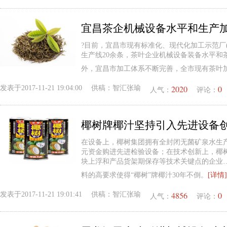
宜昌茶企机械设备水平和生产
?目前，宜昌市现有标准化、现代化加工示范厂(
生产线20余条，茶叶企业机械设备装备水平和
外，宜昌市加工体系不断完善，全市现有茶叶加工
2020
0
发表于
2017-11-21 19:04:00
供稿：
智汇张瑜
人气：
评论：
椰树牌椰汁坚持引入先进设备
在设备上，椰树集团拥有全封闭无菌矿泉水生
元资金购进先进检验设备；在技术创新上，椰
块上浮和产品货架期保存等技术关键点的企业
料的高要求使得“椰树”牌椰汁30年不倒。
[详情]
4856
0
发表于
2017-11-21 19:01:41
供稿：
智汇张瑜
人气：
评论：