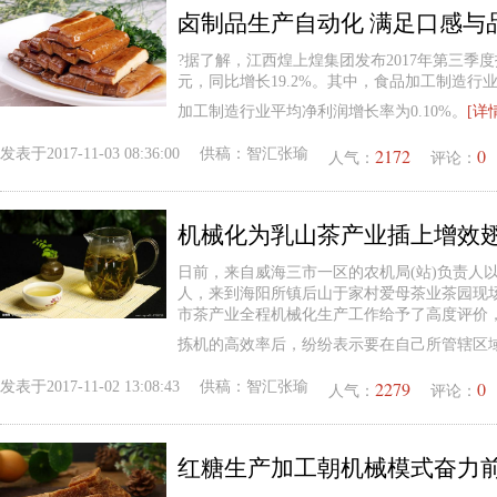
卤制品生产自动化 满足口感与
?据了解，江西煌上煌集团发布2017年第三季度
元，同比增长19.2%。其中，食品加工制造行业
加工制造行业平均净利润增长率为0.10%。
[详
2172
0
发表于
2017-11-03 08:36:00
供稿：
智汇张瑜
人气：
评论：
机械化为乳山茶产业插上增效
日前，来自威海三市一区的农机局(站)负责人
人，来到海阳所镇后山于家村爱母茶业茶园现
市茶产业全程机械化生产工作给予了高度评价
拣机的高效率后，纷纷表示要在自己所管辖区
2279
0
发表于
2017-11-02 13:08:43
供稿：
智汇张瑜
人气：
评论：
红糖生产加工朝机械模式奋力