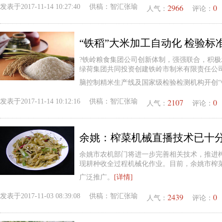
2966
0
发表于
2017-11-14 10:27:40
供稿：
智汇张瑜
人气：
评论：
“铁稻”大米加工自动化 检验标准
?铁岭粮食集团公司创新体制，强强联合，积
绿荷集团共同投资创建铁岭市制米有限责任公
脑控制精米生产线及国家级检验检测机构开创“
2107
0
发表于
2017-11-14 10:12:16
供稿：
智汇张瑜
人气：
评论：
余姚：榨菜机械直播技术已十
余姚市农机部门将进一步完善相关技术，推进
现耕种收全过程机械化作业。目前，余姚市榨
广泛推广。
[详情]
2439
0
发表于
2017-11-03 08:39:08
供稿：
智汇张瑜
人气：
评论：