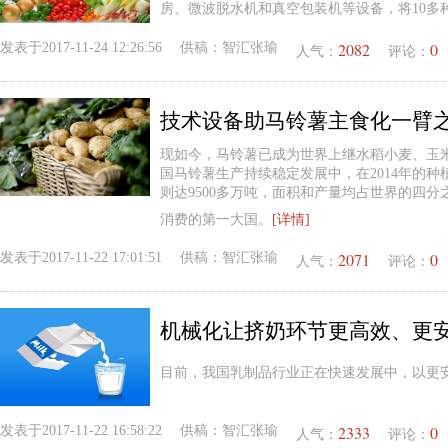
房、微波脱水机和真空包装机等设备，将10多
2082
0
发表于
2017-11-24 12:26:56
供稿：
智汇张瑜
人气：
评论：
技术设备助马铃薯主食化一臂
现如今，马铃薯已成为世界上继水稻小麦、玉
国马铃薯生产持续稳定发展中，在2014年的种
则达9500多万吨，面积和产量均占世界的四分
消费的第一大国。
[详情]
2071
0
发表于
2017-11-22 17:01:51
供稿：
智汇张瑜
人气：
评论：
机械化让挤奶环节更高效、更
目前，我国乳制品行业正在快速发展中，以更
2333
0
发表于
2017-11-22 16:58:22
供稿：
智汇张瑜
人气：
评论：