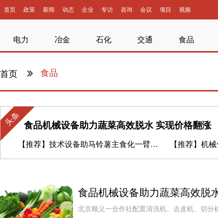
首页
政策
新闻
动态
企业
专访
咨询
会议
项目
视频
电力
冶金
石化
交通
食品
食品
首页
头条
食品机械设备助力蔬菜高效脱水 实现价格翻涨
【推荐】
技术设备助马铃薯主食化一臂之力
【推荐】
机械
食品机械设备助力蔬菜高效脱水
北京顺义一合作社配置清洗机、去皮机、切分