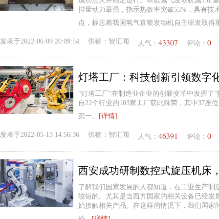
成功点火并稳定运行。本款氢气发动机属13L重
排量动力最强，指示热效率突破55%，具有技
点，标志着我国氢气直喷发动机自主研发取得
43307
0
发表于
2022-06-09 20:09:54
供稿：
智汇闻
人气：
评论：
灯塔工厂：科技创新引领数字
“灯塔工厂”在制造业企业的创新变革中发挥了
自22个行业的103家工厂获此殊荣，其中37座
第一。
[详情]
46391
0
发表于
2022-05-13 14:56:36
供稿：
智汇闻
人气：
评论：
了解我们国家发展的人都知道，在工业生产制
较短的。尤其是当西方国家的相关设备已经发
始接触相关产品。在这样的情况下，我们国家
论。
[详情]