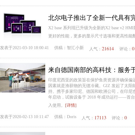
X2 base 系列现已升级为全新的X2 base v2 H
更好的性能，更多的显示尺寸选项和更高性能
21614
0
发表于
2021-03-10 18:00:41
供稿：
智汇小新
人气：
评论：
印度尼西亚的政策旨在保护鱼类资源并确保偏
因素就是渔获物的无缝冷藏。GIZ 发起了太
持。携手多家印尼、德国和欧洲公司，在印尼也建
年启动，试验设备于 2018 年成功运行——首台
入使用。
[详情]
17113
0
发表于
2020-02-13 10:11:47
供稿：
Doris
人气：
评论：