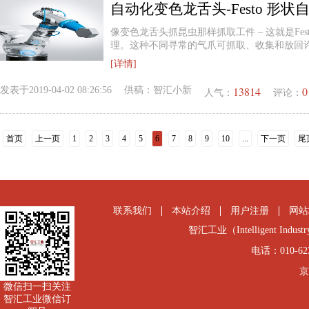
像变色龙舌头抓昆虫那样抓取工件 – 这就是Fes
理。这种不同寻常的气爪可抓取、收集和放回
[详情]
13814
0
发表于
2019-04-02 08:26:56
供稿：
智汇小新
人气：
评论：
首页
上一页
1
2
3
4
5
6
7
8
9
10
...
下一页
尾
联系我们
本站介绍
用户注册
网站
智汇工业（Intelligent Industry
电话：010-6231
京
微信扫一扫关注
智汇工业微信订