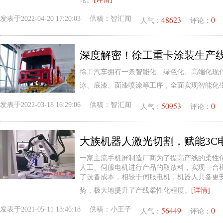
48623
0
发表于
2022-04-20 17:20:03
供稿：
智汇闻
人气：
评论：
深度解密！徐工重卡涂装生产
徐工汽车拥有一条智能化、绿色化、高端化现
泳、底漆、面漆喷涂等工序，全面实现智能化
50953
0
发表于
2022-03-18 16:29:06
供稿：
智汇闻
人气：
评论：
大族机器人激光切割，赋能3C
一家主流手机屏制造厂商为了提高产线的柔性
人工、伺服电机进行产品的取放料，实现一台
了设备成本，相较于伺服电机，机器人具备更
势，极大地提升了产线柔性化程度。
[详情]
56449
0
发表于
2021-05-11 13:46:18
供稿：
小王子
人气：
评论：