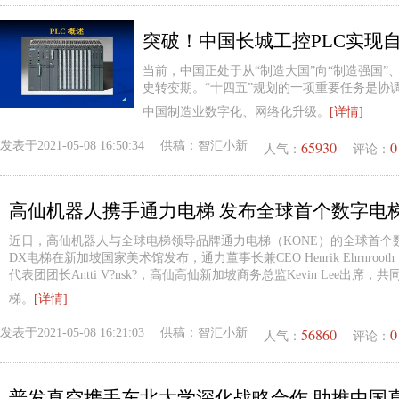
突破！中国长城工控PLC实现
当前，中国正处于从“制造大国”向“制造强国”、
史转变期。“十四五”规划的一项重要任务是协
中国制造业数字化、网络化升级。
[详情]
65930
0
发表于
2021-05-08 16:50:34
供稿：
智汇小新
人气：
评论：
高仙机器人携手通力电梯 发布全球首个数字电
近日，高仙机器人与全球电梯领导品牌通力电梯（KONE）的全球首个
DX电梯在新加坡国家美术馆发布，通力董事长兼CEO Henrik Ehrnroo
代表团团长Antti V?nsk?，高仙高仙新加坡商务总监Kevin Lee出席，
梯。
[详情]
56860
0
发表于
2021-05-08 16:21:03
供稿：
智汇小新
人气：
评论：