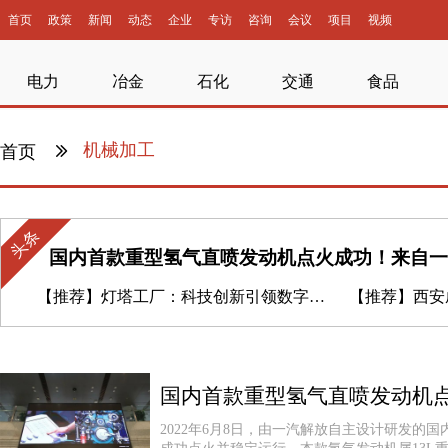
首页
政策
新闻
动态
企业
专访
咨询
会议
项目
视频
电力
冶金
石化
交通
食品
机械加工
首页
头条
国内首款重型氢气直喷发动机点火成功！来自一
【推荐】
灯塔工厂：科技创新引领数字化转型
【推荐】
西安成功
国内首款重型氢气直喷发动机
2022年6月8日，由一汽解放自主设计研发的