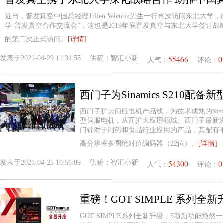
近日，普发真空中国总经理Julien Valentin先生一行再次访问东北大学
学-普发真空合作交流会”，这也是2019年底普发真空与东北大学签订战
的第二次正式访问。
[详情]
55466
0
发表于
2021-04-29 11:34:55
供稿：
智汇小新
人气：
评论：
西门子扩大伺服电机产品线，为技术成熟的Sinam
型伺服电机，从而扩大应用领域。西门子最新发布的 S
门针对于制药和食品行业应用的产品，其配有不锈钢
高分辨率多圈绝对值编码器（22位）。
[详情]
54300
0
发表于
2021-04-25 10:56:09
供稿：
智汇小新
人气：
评论：
重磅！GOT SIMPLE 系列全新
GOT SIMPLE系列全新升级，5项新功能焕然一新