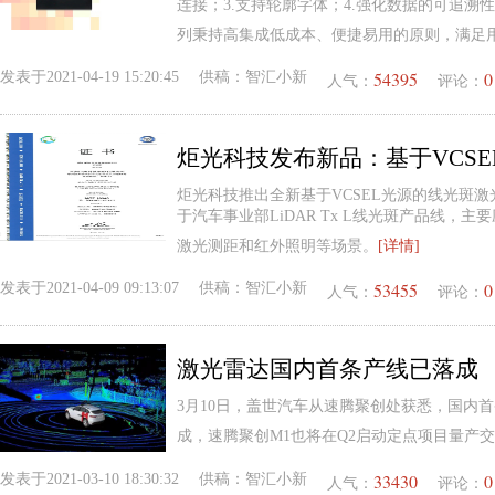
连接；3.支持轮廓字体；4.强化数据的可追溯性；
列秉持高集成低成本、便捷易用的原则，满足
54395
0
发表于
2021-04-19 15:20:45
供稿：
智汇小新
人气：
评论：
炬光科技推出全新基于VCSEL光源的线光斑激
于汽车事业部LiDAR Tx L线光斑产品线，主
激光测距和红外照明等场景。
[详情]
53455
0
发表于
2021-04-09 09:13:07
供稿：
智汇小新
人气：
评论：
激光雷达国内首条产线已落成
3月10日，盖世汽车从速腾聚创处获悉，国内
成，速腾聚创M1也将在Q2启动定点项目量产
33430
0
发表于
2021-03-10 18:30:32
供稿：
智汇小新
人气：
评论：